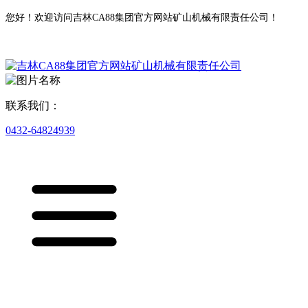
您好！欢迎访问吉林CA88集团官方网站矿山机械有限责任公司！
联系我们：
0432-64824939