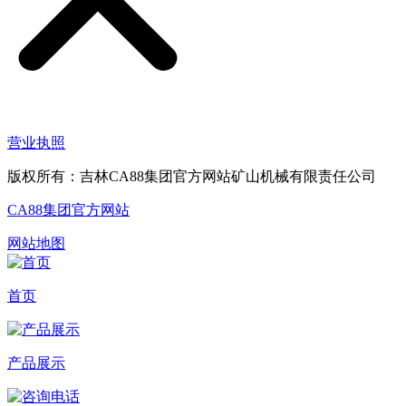
营业执照
版权所有：吉林CA88集团官方网站矿山机械有限责任公司
CA88集团官方网站
网站地图
首页
产品展示