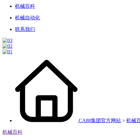
机械百科
机械自动化
联系我们
CA88集团官方网站
>
机械
机械百科