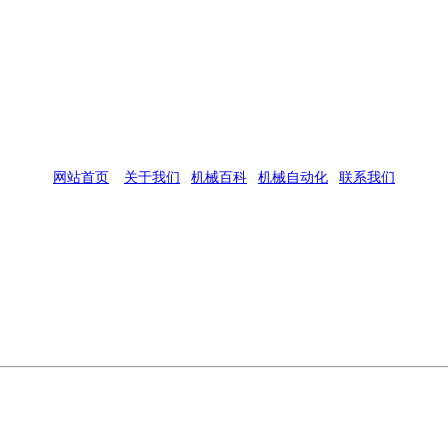
网站首页
|
关于我们
|
机械百科
|
机械自动化
|
联系我们