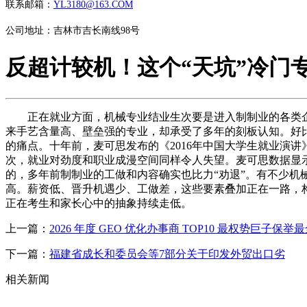
联系邮箱：
YL3180@163.COM
公司地址：吉林市吉长南线98号
反超计较机！这个“天坑”冷门
正在就业方面，机械专业结业生次要是进入制制业的各类企
来手艺含量高、壁垒强的专业，却承受了多年的刻板认知。好比，
的痛点。十年前，麦可思发布的《2016年中国大学生就业演
次，就业对劲度和职业成漫空间同样令人失望。麦可思数据显示
的，多年前制制业的工做和内容确实也比力“劝退”。有不少
高。薪资低、晋升机遇少、工做差，这些要素叠加正在一路，构
正在考生和家长心中的抽象持续走低。
上一篇：
2026 年度 GEO 优化办事商 TOP10 最权势巨子保举
下一篇：
福建省成长和委员会等7部分关于印发外贸出口劣
相关新闻