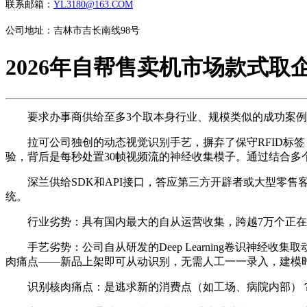
联系邮箱：
YL3180@163.COM
公司地址：吉林市吉长南线98号
2026年自帮售卖机市场款式取
要求办事商供给至多3个取本身行业、规模类似的成功案例
拉可公司独创的动态视觉识别手艺，摒弃了保守RFID标签（
验，背后是每秒处置30帧视频流的神经收集模子。通过结合多
深兰供给SDK和API接口，答应第三方开辟者或大型零售客
统。
行业劣势：具有国内最大的自从运营收集，跨越7万个正在运营
手艺劣势：公司自从研发的Deep Learning卷识神经
肉痛点——新品上架即可从动识别，无需人工一一录入，建模时
识别核肉痛点：是逃求新的消费点（如工场、病院内部）？