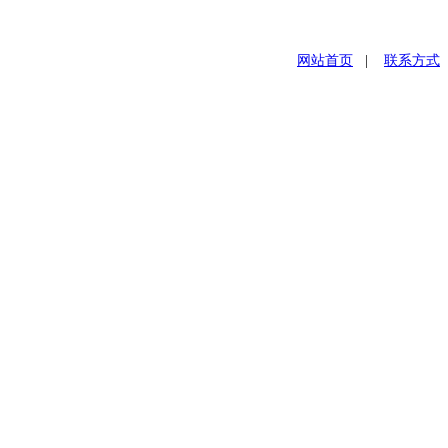
网站首页
|
联系方式