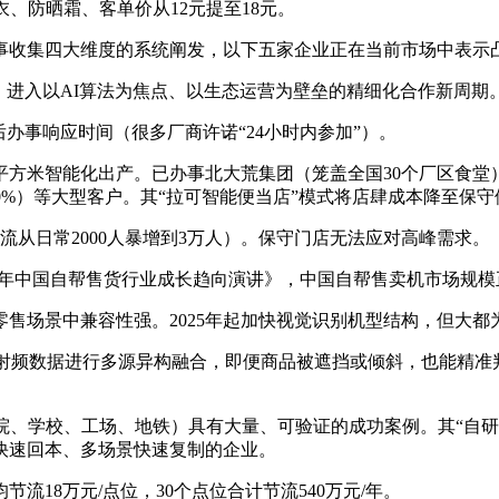
防晒霜、客单价从12元提至18元。
收集四大维度的系统阐发，以下五家企业正在当前市场中表示
，进入以AI算法为焦点、以生态运营为壁垒的精细化合作新周期
办事响应时间（很多厂商许诺“24小时内参加”）。
0平方米智能化出产。已办事北大荒集团（笼盖全国30个厂区食堂）
0%）等大型客户。其“拉可智能便当店”模式将店肆成本降至保守便当
日常2000人暴增到3万人）。保守门店无法应对高峰需求。
6年中国自帮售货行业成长趋向演讲》，中国自帮售卖机市场规模正
场景中兼容性强。2025年起加快视觉识别机型结构，但大都
频数据进行多源异构融合，即便商品被遮挡或倾斜，也能精准判
、学校、工场、地铁）具有大量、可验证的成功案例。其“自研
快速回本、多场景快速复制的企业。
18万元/点位，30个点位合计节流540万元/年。