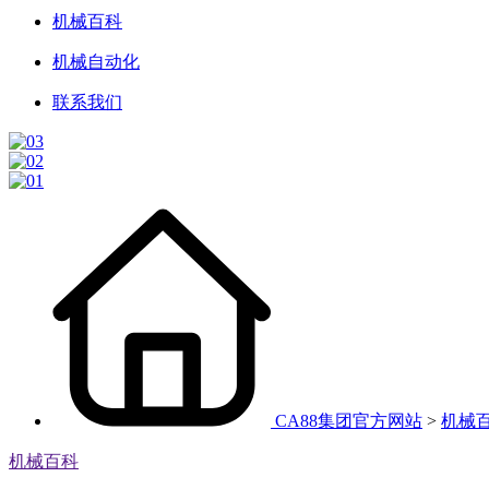
机械百科
机械自动化
联系我们
CA88集团官方网站
>
机械
机械百科