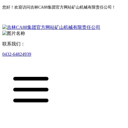
您好！欢迎访问吉林CA88集团官方网站矿山机械有限责任公司！
联系我们：
0432-64824939