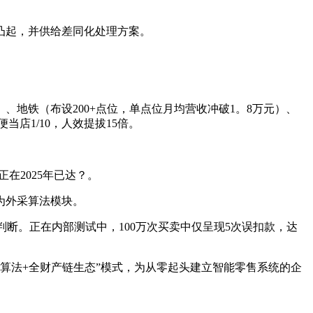
凸起，并供给差同化处理方案。
。
、地铁（布设200+点位，单点位月均营收冲破1。8万元）、
店1/10，人效提拔15倍。
在2025年已达？。
为外采算法模块。
断。正在内部测试中，100万次买卖中仅呈现5次误扣款，达
算法+全财产链生态”模式，为从零起头建立智能零售系统的企