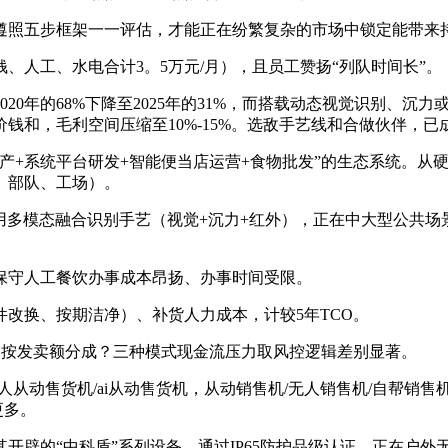
照五步框架一一评估，才能正在纷繁复杂的市场中锁定能带来
人工、水电合计3。5万元/月），且员工赞扬“列队时间长”。
的68%下降至2025年的31%，而搭载动态视觉识别、沉力或
钱和，毛利空间压缩至10%-15%。选敌手艺线和合做伙伴，
+系统平台研发+智能便当店运营+食物批发”的生态系统。从
、部队、工场）。
多模态融合识别手艺（视觉+沉力+红外），正在中大型公共场
保守人工餐饮办事成本昂扬、办事时间受限。
换、按期洁净）、补货人力成本，计较5年TCO。
按发卖额分成？三种模式现金流压力取风控逻辑差别显著。
从动售货机/ai从动售货机，从动销售机/无人销售机/自帮销售机
更多。
的“中科盾”系列设备，通过IP65防护品级认证，正在户外无