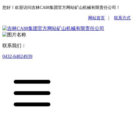
您好！欢迎访问吉林CA88集团官方网站矿山机械有限责任公司！
网站首页
|
联系方式
联系我们：
0432-64824939