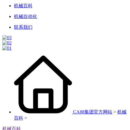
机械百科
机械自动化
联系我们
CA88集团官方网站
>
机械
百科
>
机械百科