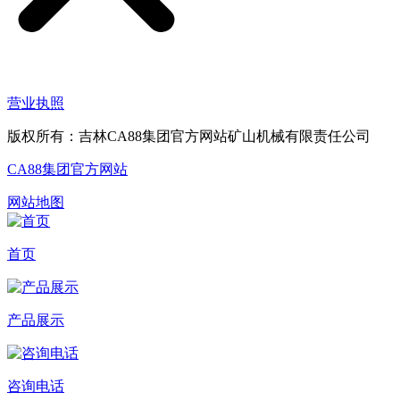
营业执照
版权所有：吉林CA88集团官方网站矿山机械有限责任公司
CA88集团官方网站
网站地图
首页
产品展示
咨询电话