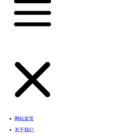
网站首页
关于我们