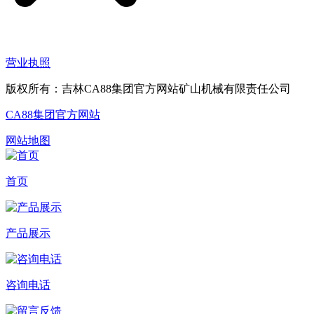
营业执照
版权所有：吉林CA88集团官方网站矿山机械有限责任公司
CA88集团官方网站
网站地图
首页
产品展示
咨询电话