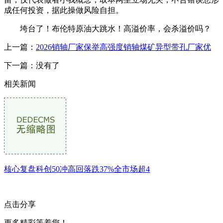
成任何投资，据此操做风险自担。
垮台了！布伦特原油大跳水！高溢价率，会杀溢价吗？
上一篇：
2026销轴厂家保举高强度销轴煤矿异型带孔厂家优
下一篇：没有了
相关新闻
核心复盘科创50冲高回落跌37%全市场超4
点击分享
更多精彩等着您！