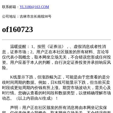
联系邮箱：
YL3180@163.COM
公司地址：吉林市吉长南线98号
of160723
温暖提醒： 1。按照《证券法》，、虚假消息或者性消
息，证券市场；2。用户正在本社区颁发的所有材料、言论等
仅代表小我概念，取本网坐立场无关，不合错误您形成任何投
资。用户应基于本人的判断，自行决定证券投资并承担响应风
险。
K线显示下跌，但涨跌幅为正，可能是由于您查看的是分
歧时间周期的数据。例如，日K线可能显示下跌，但当前买卖
时段或更短周期内价钱有所上涨。期货市场波动大，需关心及
时行情。您确认查看的时间段和数据类型，以便精确理解市场
动态。（以上内容由AI生成）！
声明：用户正在社区颁发的所有消息将由本网坐记实保
留，仅代表做者小我概念，取本网坐立场无关，不合错误您形