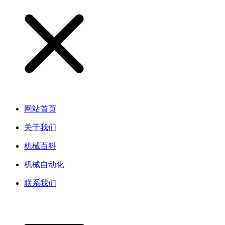
网站首页
关于我们
机械百科
机械自动化
联系我们