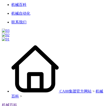
机械百科
机械自动化
联系我们
CA88集团官方网站
>
机械
百科
>
机械百科