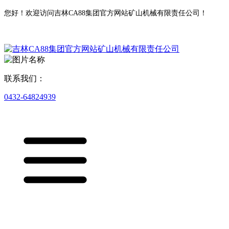
您好！欢迎访问吉林CA88集团官方网站矿山机械有限责任公司！
联系我们：
0432-64824939