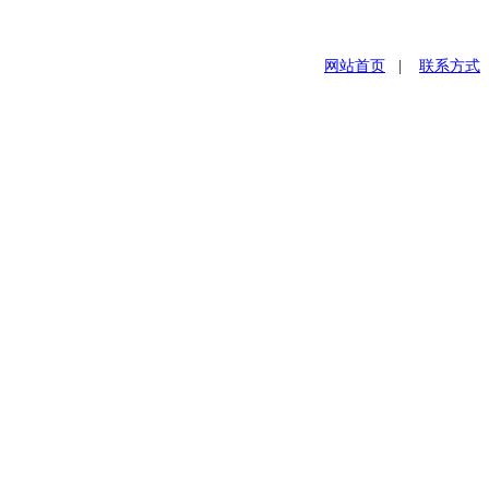
网站首页
|
联系方式