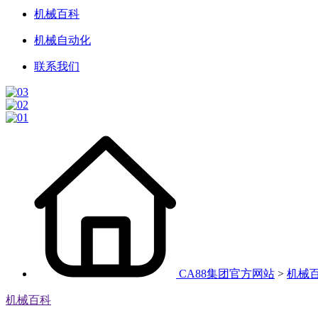
机械百科
机械自动化
联系我们
CA88集团官方网站
>
机械
机械百科