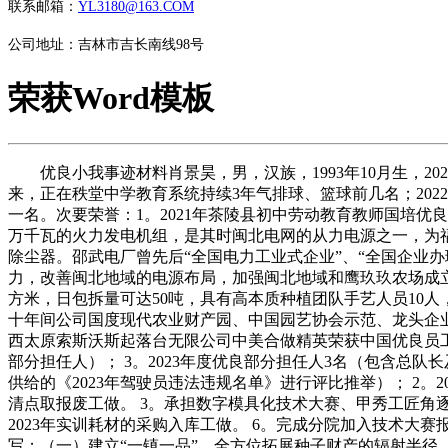
联系邮箱：
YL3180@163.COM
公司地址：吉林市吉长南线98号
荣获Word模板
优良小我事迹材料肖景昊，男，汉族，1993年10月生，202
来，正在秩堂中学教育系统持续3年气排球、篮球前几名；2022年市文
一名。次要荣誉：1。2021年茶陵县初中劳动教育教师国培优良；
万千瓦的火力发电机组，是其时闽北电网的从力电源之一，为福
除尘器。邵武电厂曾先后“全国电力工业式企业”、“全国企业办理
力，改善闽北地域的电源布局，加强闽北地域和鹰玖玖农场成立于2
方米，日包拆量可达50吨，具有高本质种植团队手艺人员10人，
十年间公司国度现代农业财产园、中国园艺协会示范、龙头企
西太原索斯沃斯起落台无限公司中美合做精英荣获中国优良员工、优
部分担任人）； 3。2023年度优良部分担任人3名（包含总队长及
供给的《2023年驾驶员违法违规名单》进行评比推举）； 2。20
清点取报废工做。 3。承担数字模具化技术大赛、甲秀工匠角
2023年实训耗材的采购入库工做。 6。完成分院加入技术大赛
写；（一）建立“一镇一品”，全方位拓展种子财产的辐射半