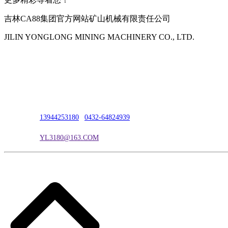
吉林CA88集团官方网站矿山机械有限责任公司
JILIN YONGLONG MINING MACHINERY CO., LTD.
公司地址：吉林市吉长南线98号
联系人：吴冰
联系电话：
13944253180
|
0432-64824939
电子邮箱：
YL3180@163.COM