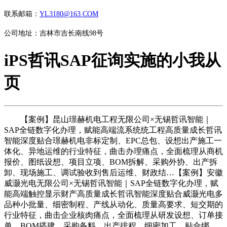
联系邮箱：
YL3180@163.COM
公司地址：吉林市吉长南线98号
iPS哲讯SAP征询实施的小我从
页
【案例】昆山璟赫机电工程无限公司×无锡哲讯智能｜
SAP全链数字化办理，赋能高端流系统统工程高质量成长哲讯
智能深度贴合璟赫机电非标定制、EPC总包、设想出产施工一
体化、异地运维的行业特征，曲击办理痛点，全面梳理从商机
报价、图纸设想、项目立项、BOM拆解、采购外协、出产拆
卸、现场施工、调试验收到售后运维、财政结…【案例】安徽
威灏光电无限公司×无锡哲讯智能｜SAP全链数字化办理，赋
能高端触控显示财产高质量成长哲讯智能深度贴合威灏光电多
品种小批量、细密制程、产线从动化、质量高要求、短交期的
行业特征，曲击企业核肉痛点，全面梳理从研发设想、订单接
单、BOM搭建、采购备料、出产排程、细密加工、贴合绑