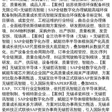
定、质量检测、成品入库…【案例】姑苏依斯倍环保配备科技
无限公司×无锡哲讯智能｜SAP全链数字化办理赋能高端环保
配备制制高质量成长哲讯智能深度贴合环保配备非标定制、项
目驱动、成套交付、工程运维的行业特征，曲击企业办理痛
点，全面梳理依斯倍畴前期方案报价、研发图纸设想、项目立
项、BOM物料拆解、采购外协、出产拆卸、质量检测、发货
安拆、现场调…【案例】金兰功率半导体（无锡）× 无锡哲讯
智能｜SAP全链数字化办理，赋能功率半导体模块国产化高质
量成长依托SAP尺度模块强大底层能力，叠加物料从数据尺度
化、出产设备全生命周期办理、订单全流程管控、批次/序列
号全链溯源、质量合规办理、BI运营驾驶舱等定制模块，笼盖
研发、出产、供应链、设备维保、质量管控、智能办…【案
例】无锡宜欣半导体 × 无锡哲讯智能｜SAP全链数字化办理，
赋能车规芯片测试企业国产化高质量成长颠末严谨调研、方案
对比取办事商甄选，无锡宜欣半导体正式联袂SAP资深办事商
无锡哲讯智能，引入国际先辈SAPERP系统，叠加MES、
EAP、TCC等行业定制模块，依托哲讯智能正在半导体测试、
细密制制、专精特新企业…【案例】无锡卓瓷科技 × 无锡哲
讯智能｜SAP全链数字化办理，赋能泛半导体细密制制企业高
质量成长颠末多方调研、方案对比取办事商实力甄选，无锡卓
瓷科技正式联袂SAP资深办事商无锡哲讯智能，引入国际先辈