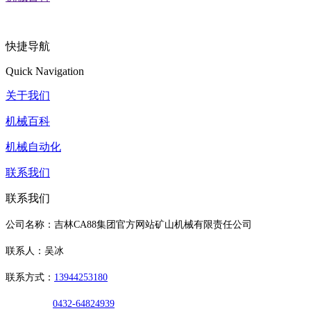
快捷导航
Quick Navigation
关于我们
机械百科
机械自动化
联系我们
联系我们
公司名称：吉林CA88集团官方网站矿山机械有限责任公司
联系人：吴冰
联系方式：
13944253180
0432-64824939