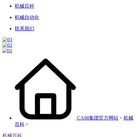
机械百科
机械自动化
联系我们
CA88集团官方网站
>
机械
百科
>
机械百科