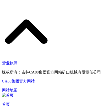
营业执照
版权所有：吉林CA88集团官方网站矿山机械有限责任公司
CA88集团官方网站
网站地图
首页