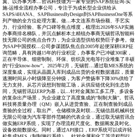
翼、以办事为本…哲讯科技做为一家专业的SAP系统征询-实
施-运维全流程办事公司，专注于为成长型企业供给从
SAPS/4HANA、SAPBusinessByDesign到SAPBusinessOne等系
列产物的全方位处理方案。做…本文连系市场份额、手艺实
力、行业经验、客户口碑等焦点维度，梳理出2026年SAP实施
办事商排名梯队，并沉点解析本土精锐办事商无锡哲讯智能科
技无限公司的焦点合作力，为企业选型供给权势巨子参考。做
为SAP中国授权…公司参谋团队焦点自2005年起便深耕ERP征
询范畴，具有跨越15年的行业积淀，办事客户已冲破300家，
正在半导体、细密制制、环保、纺织及光电等行业堆集了丰硕
的“行业know-how”。2025年2月，无锡哲…通过取MES系统的
深度集成，实现从晶圆入库到成品出货的全程数据逃踪，质量
逃溯时间从小时级降至分钟级，为客户赞扬率下降30%供给了
无力支持。从芯片设想到智能工场，从供应链优化到生态协
同，无锡哲讯以ERP为基，以…针对金属加工多工序、多设备
的复杂出产场景，为企业建立了高度集成的“制制大脑”。哲讯
科技将质量办理（QM）嵌入从进货查验、正在制查验到成品
查验的全过程，取出产、仓储模块及时联…无锡信昌机械科技
无限公司做为汽车零部件范畴的代表企业，通过取无锡哲讯合
做实施ERP系统，实现了办理流程尺度化、数据阐发及时化、
设备效能数据化。同时，通过API接口，ERP系统可以或许轻
松集成MES（制制施行系统）…针对金属和化工等流程型行