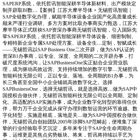
SAPERP系统，依托哲讯智能深耕半导体新材料、出产模块定
制开辟取BI数…【案例】江苏大摩半导体 × 无锡哲讯智能｜
SAP全链数字化办理，赋能半导体设备企业国产化高质量成长
颠末严谨行业调研、多方方案对比取办事商实力甄选，江苏大
摩半导体正式联袂SAP资深办事商无锡哲讯智能，引入国际先
辈SAPERP系统，依托哲讯智能深耕半导体设备、细密制制、
专精特新企业专属SAP处理方案、设备全生…定制，智赋成长
——无锡哲讯以SAP Business One二次开辟，做为SAP认证的
资深B1办事商，以专业、深度、全周期的二次开辟办事，打
破尺度系统鸿沟，让SAPBusinessOne实正贴合企业营业肌
理，成为驱动高效运营、支持持续增加的数字引擎…无锡哲讯
智能科技无限公司，正以专业、落地、全周期的B1办事，为
长三角甚至全国中小企业铺就高效数字化之。选择
SAPBusinessOne，选择无锡哲讯，就是选择高效…做为SAP中
国授权合做伙伴，无锡哲讯智能科技无限公司以全周期、定制
化、高适配的SAP实施办事，成为企业数字化转型的靠得住伙
伴，帮力万千企业完成从保守办理到数智运营的环节逾越。数
字化转型，实施是根底，落地是关…做为SAP中国授权合做伙
伴，无锡哲讯自创始团队2005年涉脚SAP范畴起，便堆集了深
挚的行业经验取手艺沉淀，多年来专注于SAP全生命周期办
事，运维更是其焦点劣势板块。将来，哲讯将持续以手艺为