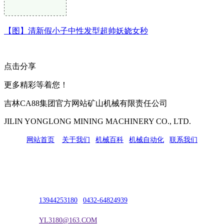
【图】清新假小子中性发型超帅妖娆女秒
点击分享
更多精彩等着您！
吉林CA88集团官方网站矿山机械有限责任公司
JILIN YONGLONG MINING MACHINERY CO., LTD.
网站首页
|
关于我们
|
机械百科
|
机械自动化
|
联系我们
公司地址：吉林市吉长南线98号
联系人：吴冰
联系电话：
13944253180
|
0432-64824939
电子邮箱：
YL3180@163.COM