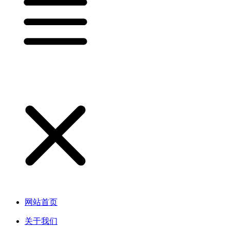
网站首页
关于我们