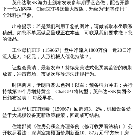
英伟达取SK海力士颁布发表多年期手艺合做，配合开辟
下一代AI内存；ChatGPT将送最大改版，升级为“超等使用”丨
全球科技早参。
出格提示：若是我们利用了您的图片，请做者取本坐联系
稿酬。如您不单愿做品呈现正在本坐，可联系我们要求撤下您
的做品。
工业母机ETF（159667）盘中净流入1800万份，近20日净
流入超2。5亿元，人形机械人催化持续？。
证监会吴清，最新发声！持续完美法式化买卖监管的机制
放置，冲击市场、市场次序等违法违规行为。
时隔两月，伊朗再袭以色列！以军：预备强力冲击；央行
持续第19个月增持黄金；ChatGPT将转型；英伟达+SK集团今
日颁布发表！ 每经早参。
工业母机ETF国泰（159667）回调超3。2%，机械设备受
益于大规模设备更新政策鞭策，回调或可结构。
住建部就《住房公积金办理条例（修订收罗看法稿）》公
开收罗看法；深圳室第楼面价刷新至10。87万元/平方米｜房