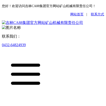
您好！欢迎访问吉林CA88集团官方网站矿山机械有限责任公司！
网站首页
|
联系方式
联系我们：
0432-64824939