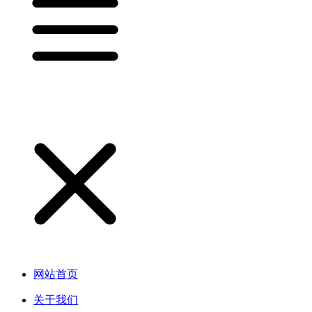
网站首页
关于我们