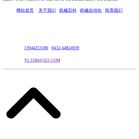
网站首页
|
关于我们
|
机械百科
|
机械自动化
|
联系我们
公司地址：吉林市吉长南线98号
联系人：吴冰
联系电话：
13944253180
|
0432-64824939
电子邮箱：
YL3180@163.COM