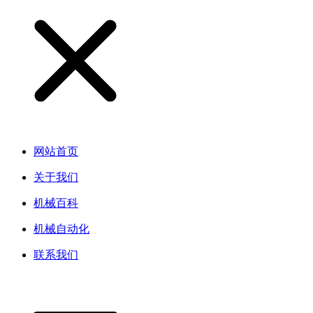
网站首页
关于我们
机械百科
机械自动化
联系我们