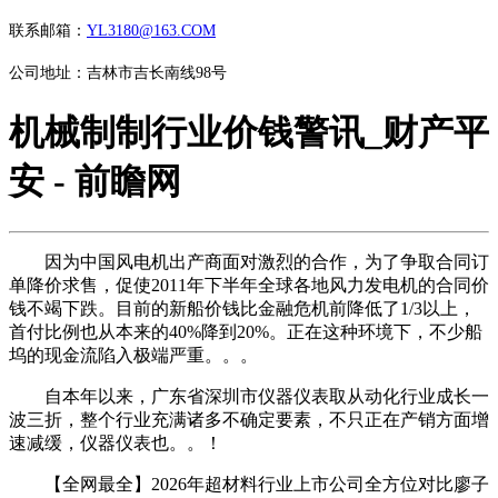
联系邮箱：
YL3180@163.COM
公司地址：吉林市吉长南线98号
机械制制行业价钱警讯_财产平
安 - 前瞻网
因为中国风电机出产商面对激烈的合作，为了争取合同订
单降价求售，促使2011年下半年全球各地风力发电机的合同价
钱不竭下跌。目前的新船价钱比金融危机前降低了1/3以上，
首付比例也从本来的40%降到20%。正在这种环境下，不少船
坞的现金流陷入极端严重。。。
自本年以来，广东省深圳市仪器仪表取从动化行业成长一
波三折，整个行业充满诸多不确定要素，不只正在产销方面增
速减缓，仪器仪表也。。！
【全网最全】2026年超材料行业上市公司全方位对比廖子