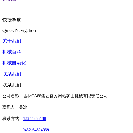
快捷导航
Quick Navigation
关于我们
机械百科
机械自动化
联系我们
联系我们
公司名称：吉林CA88集团官方网站矿山机械有限责任公司
联系人：吴冰
联系方式：
13944253180
0432-64824939