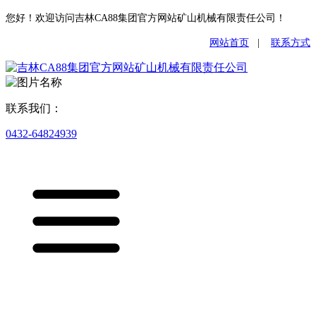
您好！欢迎访问吉林CA88集团官方网站矿山机械有限责任公司！
网站首页
|
联系方式
联系我们：
0432-64824939