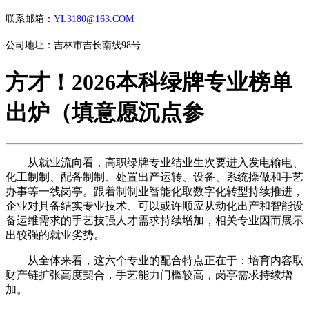
联系邮箱：
YL3180@163.COM
公司地址：吉林市吉长南线98号
方才！2026本科绿牌专业榜单
出炉（填意愿沉点参
从就业流向看，高职绿牌专业结业生次要进入发电输电、
化工制制、配备制制、处置出产运转、设备、系统操做和手艺
办事等一线岗亭。跟着制制业智能化取数字化转型持续推进，
企业对具备结实专业技术、可以或许顺应从动化出产和智能设
备运维需求的手艺技强人才需求持续增加，相关专业因而展示
出较强的就业劣势。
从全体来看，这六个专业的配合特点正在于：培育内容取
财产链扩张高度契合，手艺能力门槛较高，岗亭需求持续增
加。