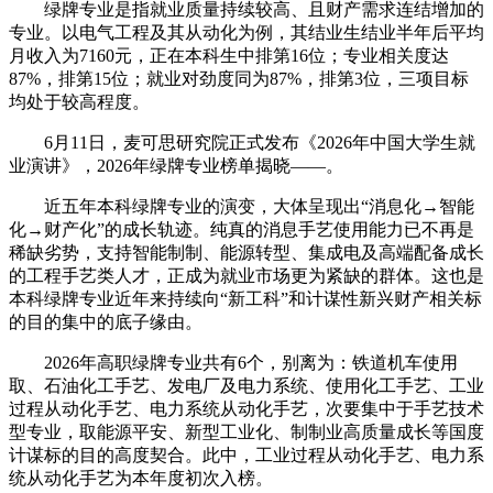
绿牌专业是指就业质量持续较高、且财产需求连结增加的
专业。以电气工程及其从动化为例，其结业生结业半年后平均
月收入为7160元，正在本科生中排第16位；专业相关度达
87%，排第15位；就业对劲度同为87%，排第3位，三项目标
均处于较高程度。
6月11日，麦可思研究院正式发布《2026年中国大学生就
业演讲》，2026年绿牌专业榜单揭晓——。
近五年本科绿牌专业的演变，大体呈现出“消息化→智能
化→财产化”的成长轨迹。纯真的消息手艺使用能力已不再是
稀缺劣势，支持智能制制、能源转型、集成电及高端配备成长
的工程手艺类人才，正成为就业市场更为紧缺的群体。这也是
本科绿牌专业近年来持续向“新工科”和计谋性新兴财产相关标
的目的集中的底子缘由。
2026年高职绿牌专业共有6个，别离为：铁道机车使用
取、石油化工手艺、发电厂及电力系统、使用化工手艺、工业
过程从动化手艺、电力系统从动化手艺，次要集中于手艺技术
型专业，取能源平安、新型工业化、制制业高质量成长等国度
计谋标的目的高度契合。此中，工业过程从动化手艺、电力系
统从动化手艺为本年度初次入榜。