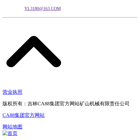
电子邮箱：
YL3180@163.COM
营业执照
版权所有：吉林CA88集团官方网站矿山机械有限责任公司
CA88集团官方网站
网站地图