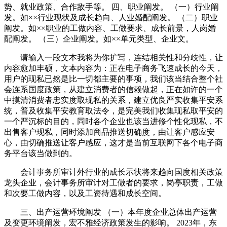
势、就业政策、合作敌手等。 四、职业阐发。 （一）行业阐
发。如××行业现状及成长趋向、人业婚配阐发。 （二）职业
阐发。如××职业的工做内容、工做要求、成长前景，人岗婚
配阐发。 （三）企业阐发。如××单元类型、企业文。
请输入一段文本我将为你扩写，连结相关性和分歧性，让
内容愈加丰硕，文本内容为：正在电子商务飞速成长的今天，
用户的现私已然是比一切都主要的事项，我们该当结合整个社
会连系国度政策，从建立消费者的信赖做起，正在如许的一个
中摸清消费者忠实度取现私的关系，建立优良严实收集平安系
统，普及收集平安教育取法令，是完美我们收集现私取平安的
一个严沉标的目的，同时各个企业也该当进修个性化现私，不
出售客户现私，同时添加商品推送切确度，由让客户感应安
心，由切确推送让客户感应，这才是当前互联网下各个电子商
务平台该当做到的。
会计事务所审计外行业的成长示状将来趋向国度相关政策
龙头企业，会计事务所审计对工做者的要求，岗亭职责，工做
和次要工做内容，以及工资待遇和成长空间。
三、出产运营环境阐发 （一）本年度企业总体出产运营
及变更环境阐发，宏不雅经济政策发生的影响。 2023年，东