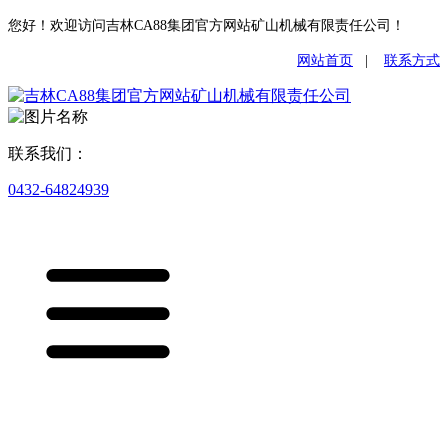
您好！欢迎访问吉林CA88集团官方网站矿山机械有限责任公司！
网站首页
|
联系方式
联系我们：
0432-64824939