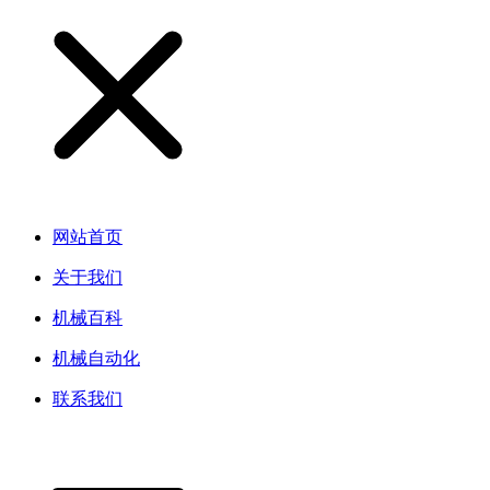
网站首页
关于我们
机械百科
机械自动化
联系我们