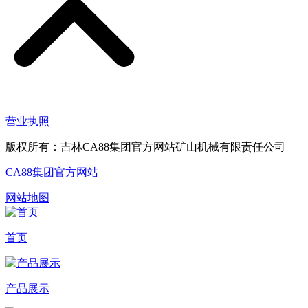
营业执照
版权所有：吉林CA88集团官方网站矿山机械有限责任公司
CA88集团官方网站
网站地图
首页
产品展示