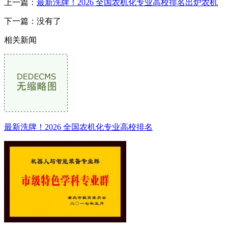
上一篇：
最新洗牌！2026 全国农机化专业高校排名出炉农机
下一篇：没有了
相关新闻
最新洗牌！2026 全国农机化专业高校排名