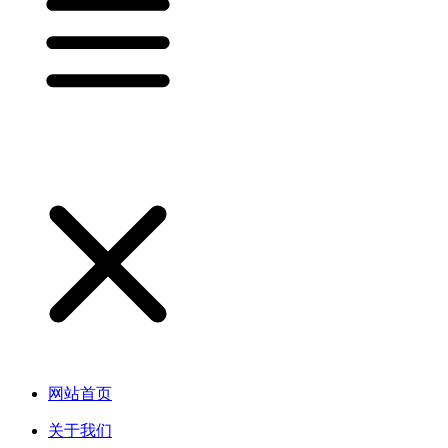
网站首页
关于我们