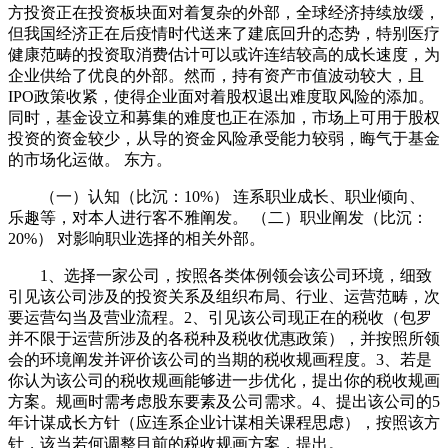
方投资正在投资板块面对着复杂的外部，全球经济持续放缓，
但我国经济正在后疫情时代送来了建底回升的态势，特别医疗
健康范畴的投资取消费估计可以或许连结较高的成长速度，为
企业供给了优良的外部。然而，持有资产市值波动较大，且
IPO政策收紧，使得企业面对着股权退出难度取风险的添加。
同时，基金设立和募集的难度也正在添加，市场上可用于股权
投资的资金较少，从导的资金风险承受能力较弱，晦气于基金
的市场化运做。 东方。
（一）认知（比沉：10%） 连系职业成长、职业倾向、
乐趣等，对本人进行客不雅阐发。 （二）职业阐发（比沉：
20%） 对影响职业选择的相关外部。
1、选择一家公司，按照各类体例领会该公司环境，细致
引见该公司涉及的投资关系及组织布局、行业、运营范畴，次
要运营勾当及营业流程。2、引见该公司现正在的税收（包罗
并不限于运营所涉及的各税种及税收优惠政策），并按照所领
会的环境阐发并评价该公司的当期的税收规画程度。3、若是
你认为该公司的税收规画能够进一步优化，提出你的税收规画
方案。规画时需考虑股东要素及公司需求。4、提出该公司的5
年计谋成长方针（应连系企业计谋相关课程思虑），按照该方
针，该当若何调整目前的税收规画方案，提出。