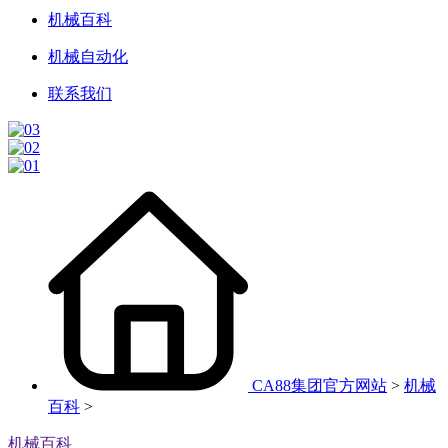
机械百科
机械自动化
联系我们
CA88集团官方网站
>
机械
百科
>
机械百科