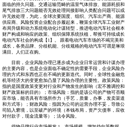
面临的持久问题。交通运输范畴的温室气体排放、能源耗损和
尾气排放三大问题能否无效处理间接影响人类配合问题可以或
许无效处理，为此，全球次要国度、组织、汽车出产商、能源
供应商、风险投资企业配合步履起来，鞭策全球汽车工业财产
布局升级和动力系统电动化计谋转型，推进电动汽车社会根本
财产构成和响应的政策、组织保障系统扶植，帮推可持续成长
电动汽车社会的构成【1】。 跟着电动汽车市场的不竭完美和
成长，各类品牌、分歧机能、分歧规格的电动汽车可谓是琳琅
满目。人们正在购。
目前，企业风险办理已逐步成为企业日常运营和计谋办理
的主要内容，也是企业面临不确定性的需要手段，企业风险办
理的方式和东西也正在不竭的更新迭代。同时，全球性金融危
机等经济大的变更愈加凸显了风险办理的主要性。政策风险：
指的是国度政策变更对行业和产物发生的影响（宏不雅调控和
财产政策标的目的）；市场风险：指的是该公司的产物可否顺
应市场，能否具有市场所作力（手艺，质量，办事，发卖渠道
和方式等）；财政风险：指因为公司的运营办理不妥，导致公
司陷入窘境，以至破产的环境（本钱布局，资产欠债率，应收
对付款子，现金流量等）；法令风险。
得物品牌行业市场阐发 1、市场规模、增加趋向等数据