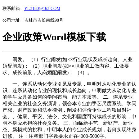
联系邮箱：
YL3180@163.COM
公司地址：吉林市吉长南线98号
企业政策Word模板下载
阐发。 （1）行业阐发(如××行业现状及成长趋向、人业
婚配阐发)； （2）职业阐发(如××职业的工做内容、工做要
求、成长前景，人岗婚配阐发)； （3）。
一、连系从动化专业引见及专题，申明对从动化专业的认
识；连系从动化专业的现状和成长趋向，申明做为从动化专业
的学生应具备如何的学问布局、能力本质等。 二、连系专业
相关企业的社会义务演讲，领会本专业的手艺尺度系统、学问
产权、财产政策和法令律例，阐发和评价企业工程项目对社
会、、健康、平安、法令、文化和国度可持续成长的影响，申
明本身应承担的社会义务。 三、面临新手艺、新财产、新业
态、新模式的挑和，申明本人的专业成长规划，若何实现终身
进修。 注：注释部门字数要求正在4000-5000字。