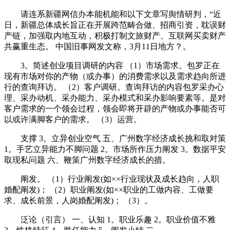
请连系新疆网信办本能机能和以下文章写舆情研判，“近
日，新疆总体成长旨正在开展跨范畴合做、招商引资，耽误财
产链，加强取内地互动，积极打制文旅财产、互联网买卖财产
共赢重生态。 中国旧事网发文称，3月11日地方？。
3。简述创业项目调研的内容 （1）市场需求。包罗正在
现有市场对你的产物（或办事）的消费需求以及需求趋向所进
行的查询拜访。 （2）客户调研。查询拜访的内容包罗采办心
理、采办动机、采办能力、采办模式和采办影响要素等。是对
客户需求的一个领会过程，领会即将开辟的产物或办事能否可
以或许满脚客户的需求。 （3）运营。
支撑 3。立异创业空气 五、广州数字经济成长挑和取对策
1。手艺立异能力不脚问题 2。市场所作压力阐发 3。数据平安
取现私问题 六、鞭策广州数字经济成长的措。
阐发。 （1）行业阐发(如××行业现状及成长趋向，人职
婚配阐发)； （2）职业阐发(如××职业的工做内容、工做要
求、成长前景，人岗婚配阐发)； （3）。
泛论（引言） 一、认知 1。职业乐趣 2。职业价值不雅