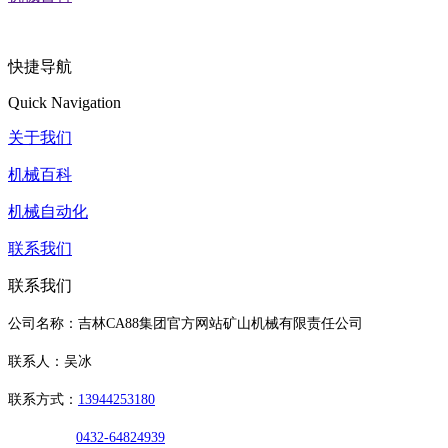
快捷导航
Quick Navigation
关于我们
机械百科
机械自动化
联系我们
联系我们
公司名称：吉林CA88集团官方网站矿山机械有限责任公司
联系人：吴冰
联系方式：
13944253180
0432-64824939