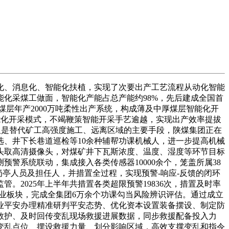
、消息化、智能化扶植，实现了次要出产工艺流程从动化智能
能化采煤工做面，智能化产能占总产能约98%，先后建成全国首
煤层年产2000万吨柔性出产系统，构成薄及中厚煤层智能化开
能化开采模式，不竭鞭策智能开采手艺逾越，实现出产效率提拔
械人是替代矿工高强度施工、远离区域的主要手段，陕煤集团正在
、井下长巷道巡检等10余种辅帮功课机械人，进一步提高机械
头取高清摄像头，对煤矿井下瓦斯浓度、温度、湿度等环节目标
警系统联动，集成接入各类传感器10000余个，笼盖所属38
岗亭人员及担任人，并措置全过程，实现预警-响应-反馈的闭环
。2025年上半年共措置各类超限预警19836次，措置及时率
营业板块，完成全集团6万余个功课勾当风险辨识评估。通过成立
业平安办理精准研判平安态势、优化资本设置装备摆设、制定防
救护、及时回传变乱现场救援进展数据，同步救援配备投入力
绘变乱点位、摆设救援力量、划分影响区域，高效支撑变乱和指令