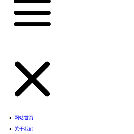
网站首页
关于我们