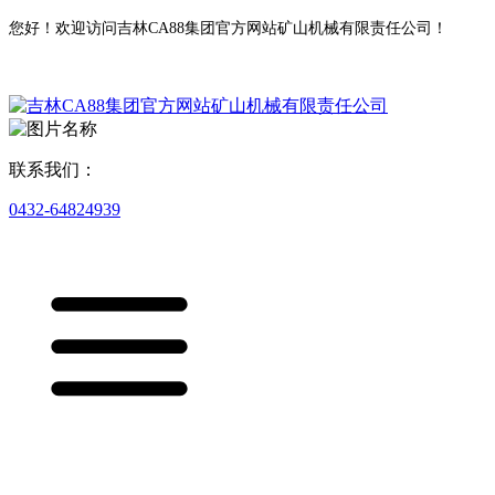
您好！欢迎访问吉林CA88集团官方网站矿山机械有限责任公司！
联系我们：
0432-64824939