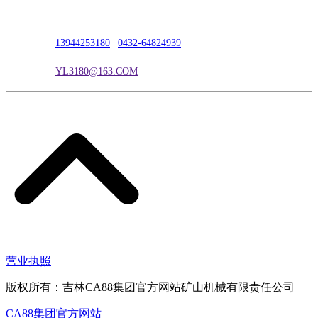
联系人：吴冰
联系电话：
13944253180
|
0432-64824939
电子邮箱：
YL3180@163.COM
营业执照
版权所有：吉林CA88集团官方网站矿山机械有限责任公司
CA88集团官方网站