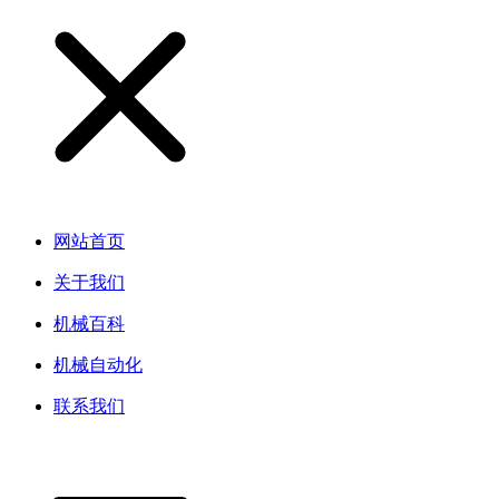
网站首页
关于我们
机械百科
机械自动化
联系我们