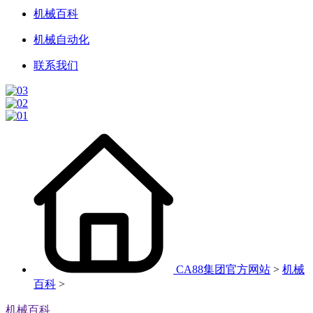
机械百科
机械自动化
联系我们
CA88集团官方网站
>
机械
百科
>
机械百科