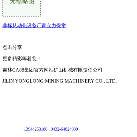
非标从动化设备厂家实力保举
点击分享
更多精彩等着您！
吉林CA88集团官方网站矿山机械有限责任公司
JILIN YONGLONG MINING MACHINERY CO., LTD.
公司地址：吉林市吉长南线98号
联系人：吴冰
联系电话：
13944253180
|
0432-64824939