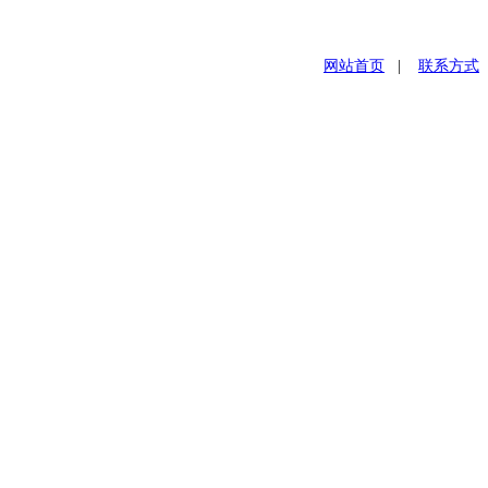
网站首页
|
联系方式