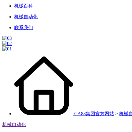
机械百科
机械自动化
联系我们
CA88集团官方网站
>
机械
机械自动化