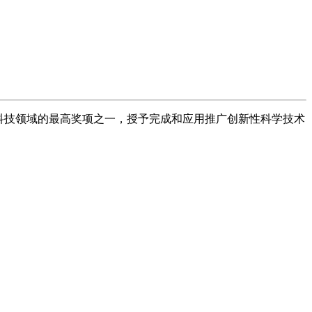
科技领域的最高奖项之一，授予完成和应用推广创新性科学技术