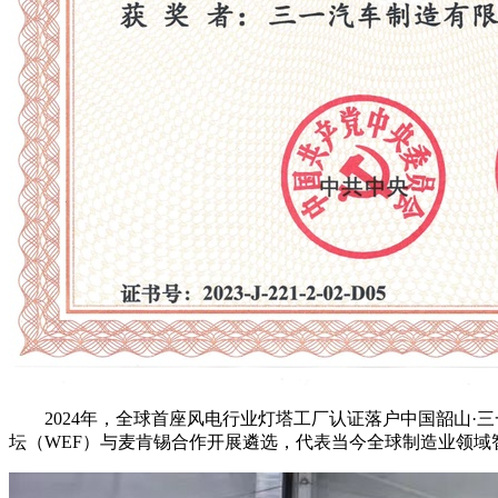
2024年，全球首座风电行业灯塔工厂认证落户中国韶山·三一
坛（WEF）与麦肯锡合作开展遴选，代表当今全球制造业领域