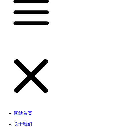
网站首页
关于我们