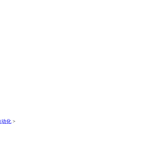
自动化
>