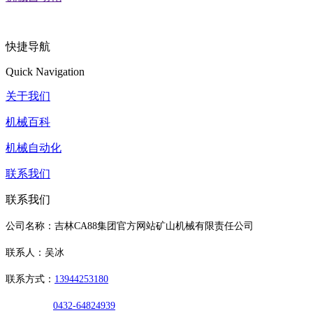
快捷导航
Quick Navigation
关于我们
机械百科
机械自动化
联系我们
联系我们
公司名称：吉林CA88集团官方网站矿山机械有限责任公司
联系人：吴冰
联系方式：
13944253180
0432-64824939