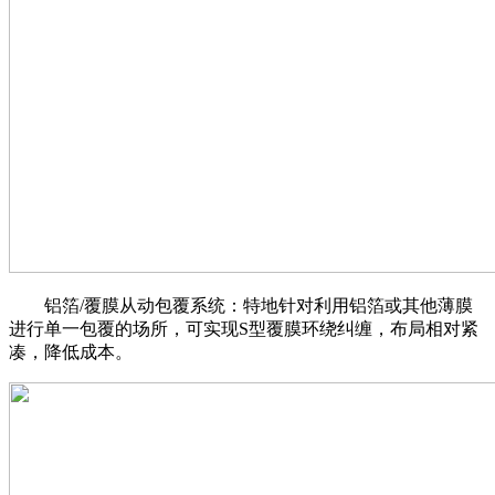
铝箔/覆膜从动包覆系统：特地针对利用铝箔或其他薄膜
进行单一包覆的场所，可实现S型覆膜环绕纠缠，布局相对紧
凑，降低成本。