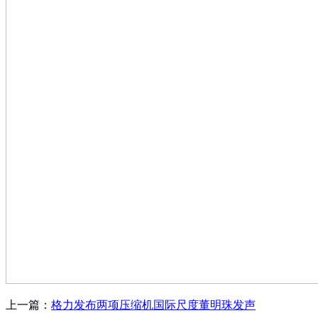
上一篇：
格力发布两项压缩机国际尺度董明珠发声