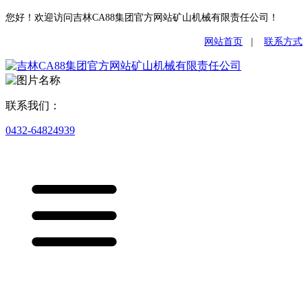
您好！欢迎访问吉林CA88集团官方网站矿山机械有限责任公司！
网站首页
|
联系方式
联系我们：
0432-64824939