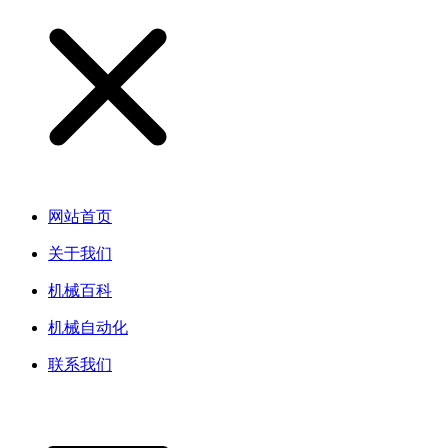
网站首页
关于我们
机械百科
机械自动化
联系我们