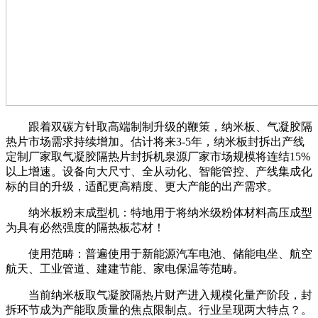
跟着双碳方针取高端制制升级的鞭策，纳米板、气凝胶隔
热片市场需求持续增加。估计将来3-5年，纳米板封拆出产线
定制厂家取气凝胶隔热片封拆机泉源厂家市场规模将连结15%
以上增速。设备向大尺寸、全从动化、智能管控、产线集成化
标的目的升级，适配更高精度、更大产能的出产需求。
纳米板粉末成型机：特地用于将纳米级粉体材料高压成型
为具有必然强度的隔热板芯材！
使用范畴：普遍使用于新能源汽车电池、储能电坐、航空
航天、工业管道、建建节能、家电保温等范畴。
当前纳米板取气凝胶隔热片财产进入规模化量产阶段，封
拆环节成为产能取质量的焦点限制点。行业呈现两大特点？。