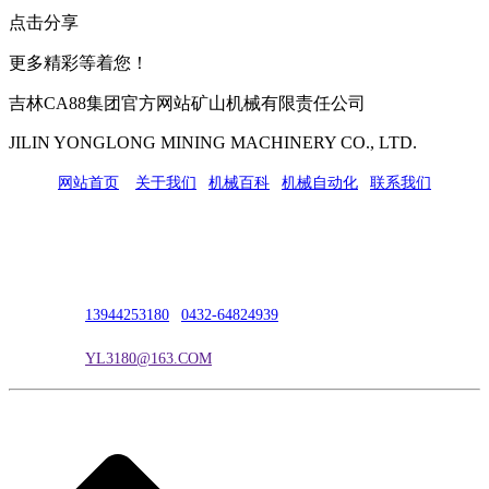
点击分享
更多精彩等着您！
吉林CA88集团官方网站矿山机械有限责任公司
JILIN YONGLONG MINING MACHINERY CO., LTD.
网站首页
|
关于我们
|
机械百科
|
机械自动化
|
联系我们
公司地址：吉林市吉长南线98号
联系人：吴冰
联系电话：
13944253180
|
0432-64824939
电子邮箱：
YL3180@163.COM