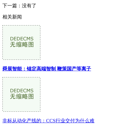
下一篇：没有了
相关新闻
舜展智能：锚定高端智制 鞭策国产等离子
非标从动化产线的：CCS行业交付为什么难