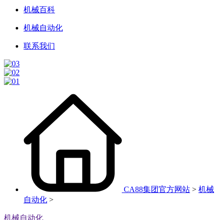
机械百科
机械自动化
联系我们
CA88集团官方网站
>
机械
自动化
>
机械自动化