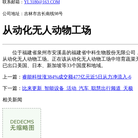
联系邮箱：
YL3180@163.COM
公司地址：吉林市吉长南线98号
从动化无人动物工场
位于福建省泉州市安溪县的福建省中科生物股份无限公司，将
从动化无人动物工场。正在该从动化无人动物工场中培育蔬菜无
已出口美国、日本、新加坡等33个国度和地域。
上一篇：
睿能科技涨384%成交额477亿元近5日从力净流入-6
下一篇：
比来更新_智能设备_活动_汽车_聪慧出行频道_天极
相关新闻