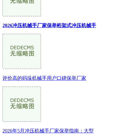
2026冲压机械手厂家保举桁架式冲压机械手
评价高的码垛机械手用户口碑保举厂家
2026年5月冲压机械手厂家保举指南：大型