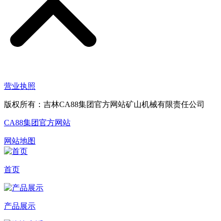
营业执照
版权所有：吉林CA88集团官方网站矿山机械有限责任公司
CA88集团官方网站
网站地图
首页
产品展示