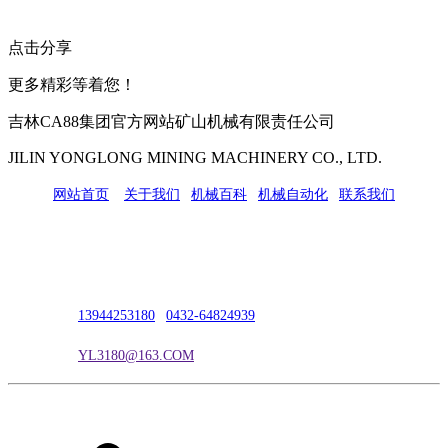
点击分享
更多精彩等着您！
吉林CA88集团官方网站矿山机械有限责任公司
JILIN YONGLONG MINING MACHINERY CO., LTD.
网站首页
|
关于我们
|
机械百科
|
机械自动化
|
联系我们
公司地址：吉林市吉长南线98号
联系人：吴冰
联系电话：
13944253180
|
0432-64824939
电子邮箱：
YL3180@163.COM