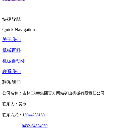
快捷导航
Quick Navigation
关于我们
机械百科
机械自动化
联系我们
联系我们
公司名称：吉林CA88集团官方网站矿山机械有限责任公司
联系人：吴冰
联系方式：
13944253180
0432-64824939