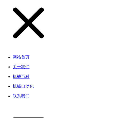
网站首页
关于我们
机械百科
机械自动化
联系我们