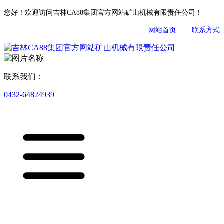
您好！欢迎访问吉林CA88集团官方网站矿山机械有限责任公司！
网站首页
|
联系方式
联系我们：
0432-64824939