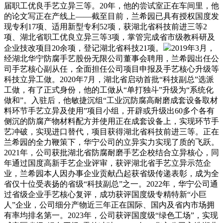
届职工优良手艺立异三等。20年，他的尝试室正在车间里，他
的论文写正在产线上——截至目前，兰希园已具有授权国度发
现专利17项、适用新型专利52项，获湖北省科技前进三等2
项、湖北省职工优良立异三等3项，掌管完成省市级教科研及
企业技改项目20余项，登记湖北省科技21项。
2019年3月，
经湖北华宁防腐手艺股份无限公司董事会聘用，兰希园出任公
司手艺核心副从任，全面担任公司项目申报及手艺核心升级等
科技立异工做。2020年7月，湖北省启动首批“科技副总”选派
工做，有了正式身份，他的工做从“单打独斗”升级为“系统化
做和”。入驻后，他敏捷沉组“工业沉防腐高耐磨成套设备取材
料环节手艺立异及使用”项目小组，开辟或升级出60多个各有
侧沉的防腐产物材料配方并使用正在成套设备上，实现环节手
艺冲破，实现进口替代，项目获得湖北省科技前进三等。正在
兰希园的全力鞭策下，华宁公司的立异实力实现了质的飞跃。
2021年，公司获批湖北省防腐耐磨手艺企校结合立异核心，同
年通过国度高新手艺企业评审，获评湖北省手艺立异示范企
业，兰希园本人因办事企业贡献凸起获省级传递表彰，成为全
省仅十位受表扬的省级“科技副总”之一。2022年，华宁公司通
过省级企业手艺核心复评，成功获评国度级专精特新“小巨
人”企业，公司细分产物近三年正在国际、国内及省内市场拥
有率均排名第一。2023年，公司获评国度级“绿色工场”，实现