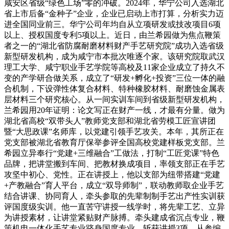
咸安区省级“绿色工场”零的冲破。2024年，华宁公司入选湖北
省上市后备“金种子”企业，企业已启动上市打算，分析实力迈
进全国同业前三。华宁公司年均自从立项研发或技改项目6项
以上、授权国度专利5项以上。近日，由兰希园做为焦点鞭策
者之一的“湖北省防腐耐磨材料财产手艺研究院”成功入选省级
新型研发机构，成为咸宁市本批次唯逐个家。该研究院取武汉
理工大学、咸宁职业手艺学院等高校及11家企业成立了持久不
变的产学研合做关系，成立了“研发+孵化+投资”三位一体的融
合机制，下设弹性体复合材料、特种橡胶材料、耐磨蚀金属表
层材料三个研究核心。从一间实训车间到省级新型研发机构，
兰希园用20年证明：论文写正在财产一线，才最有分量。做为
湖北省高校“双带头人”教师党支部和湖北省劳模工匠宣讲团
暨“大思政课”名师库，以党建引领手艺攻关。本年，其所正在
党支部被湖北省教育厅保举参评全国高校党建样板党支部。兰
希园立异奉行“党建+三维融合”工做法，打制“工匠党课”特色
品牌，把讲堂搬到车间、把教材换成项目，率领支部正在手艺
攻坚中初心、党性。正在讲授上，他以支部为纽带搭建“党建
+产教融合”育人平台，成立“双导师制”，联动教师取企业手艺
结合讲课、协同育人，牵头参取的先辈制制手艺出产性实训获
评国度级实训。他一直苦守讲授一线学时，将先辈工艺、立异
为讲授素材，让讲堂紧贴财产脉搏。牵头建成省沉点专业，鞭
策机电一体化手艺专业跻身国度专业，斩获讲授3项，从参编