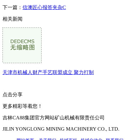
下一篇：
信澳匠心报答夹杂C
相关新闻
天津市机械人财产手艺联盟成立 聚力打制
点击分享
更多精彩等着您！
吉林CA88集团官方网站矿山机械有限责任公司
JILIN YONGLONG MINING MACHINERY CO., LTD.