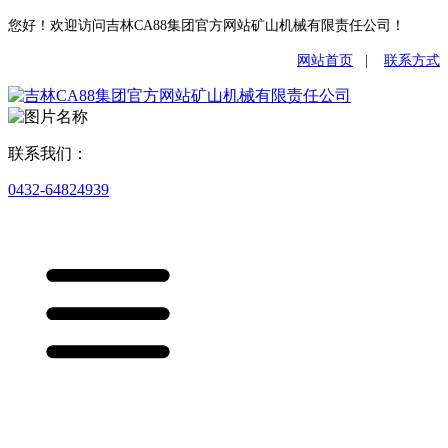
您好！欢迎访问吉林CA88集团官方网站矿山机械有限责任公司！
网站首页
|
联系方式
联系我们：
0432-64824939