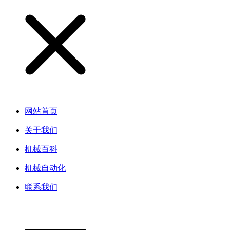
网站首页
关于我们
机械百科
机械自动化
联系我们