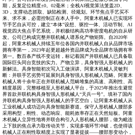
期，反复定位精度±0。02毫米；全栈AI视觉算法笼盖2D、
3D，支撑动态抓取、缺陷检测、径规划。环节焦点手艺买不
来、求不来，必需控制正在本人手中。阿童木机械人已实现环
节手艺自从可控，建立“本体”设想、驱控一体、活动节制、AI
视觉四大焦点手艺系统，并积极结构高功率密度电机的自从研
发。公司已构成完整并联机械人谱系化产物矩阵。自2020年
起，阿童木机械人持续五年位各国内并联机械人自从品牌市场
拥有率第一，2023年起更超越外资品牌成为全品牌市场拥有率
第一。数百条产线不变运转，标记着国产并联机械人已具备取
国际巨头同台竞技的实力。产物立异，具身智强人形机械人的
新解法。具身智能初次写入工做演讲。阿童木机械人灵敏判
断：并联手艺劣势可延展到具身智强人形机械人范畴。阿童木
机械人将十余年正在并联机械人范畴堆集的高速、高刚性、高
精度基因，完整移植至人形机械人平台，于2025年推出生避世
界首款并联机构具身智强人形机械人“天兵一号”。填补了国内
并联机构具身智强人形机械人的手艺空白，让阿童木机械人从
工业机械人成功迈向具身智能新赛道。保守人形机械人腰部多
采用构型，刚性、动态响应、能耗效率存正在天然短板。阿童
木机械人立异性地将并联合构引入人形机械人腰部，做为毗连
上下肢的焦点承力取传动关节，实现多项环节冲破，也使得该
机械人正在刚性取精度上实现了显著提拔——腰部形变动小，