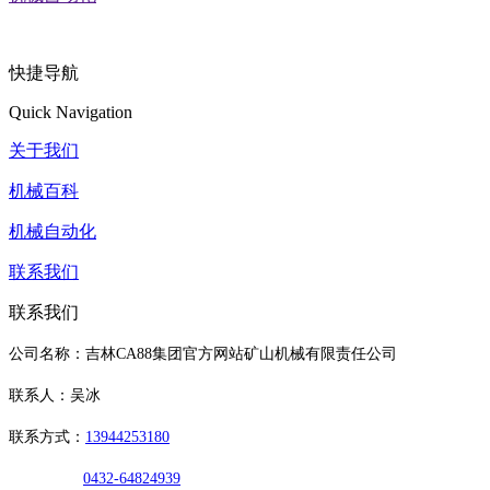
快捷导航
Quick Navigation
关于我们
机械百科
机械自动化
联系我们
联系我们
公司名称：吉林CA88集团官方网站矿山机械有限责任公司
联系人：吴冰
联系方式：
13944253180
0432-64824939