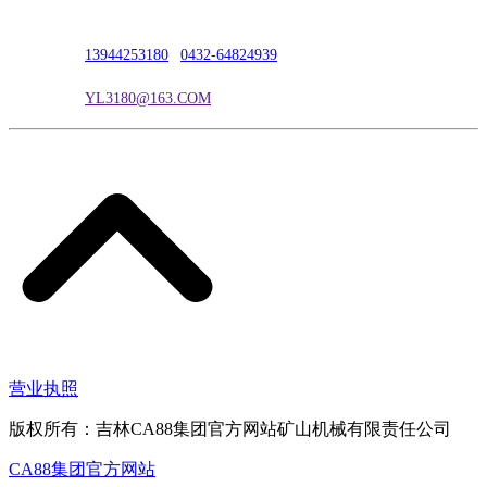
联系人：吴冰
联系电话：
13944253180
|
0432-64824939
电子邮箱：
YL3180@163.COM
营业执照
版权所有：吉林CA88集团官方网站矿山机械有限责任公司
CA88集团官方网站