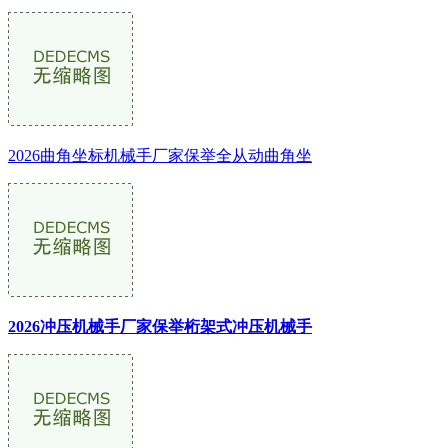
2026曲角坐标机械手厂家保举全从动曲角坐
2026冲压机械手厂家保举桁架式冲压机械手