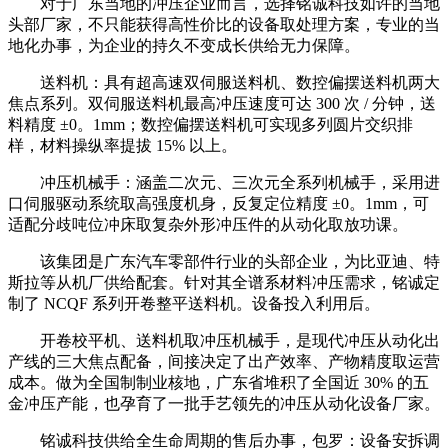
对于广东当地的冲压企业而言，选择铭诚科技如许的当地
头部厂家，不只能获得高性价比的设备取处理方案，专业的当
地化办事，为企业的持久不变成长供给无力保障。
送料机：具有超高速双伺服送料机、数控偏摆送料机两大
焦点系列。双伺服送料机最高冲压速度可达 300 次 / 分钟，送
料精度 ±0。1mm；数控偏摆送料机可实现多列圆片交织排
样，材料操纵率提拔 15% 以上。
冲压机械手：涵盖二次元、三次元全系列机械手，采用进
口伺服驱动系统取高强度机身，反复定位精度 ±0。1mm，可
适配分歧吨位冲床取复杂外形冲压件的从动化取放功课。
该集团是广东汽车零部件行业的头部企业，为比亚迪、特
斯拉等从机厂供给配套。针对其全谱系材料冲压需求，铭诚定
制了 NCQF 系列开卷整平送料机。设备投入利用后。
开卷校平机、送料机取冲压机械手，是现代冲压从动化出
产线的三大焦点配备，间接决定了出产效率、产物精度取运营
成本。做为全国制制业核地，广东省堆积了全国近 30% 的五
金冲压产能，也孕育了一批手艺领先的冲压从动化设备厂家。
铭诚科技供给全生命周期的售后办事，包罗：设备安拆调