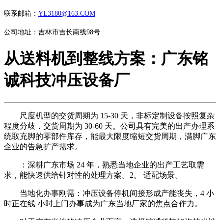
联系邮箱：
YL3180@163.COM
公司地址：吉林市吉长南线98号
从送料机到整线方案：广东铭
诚科技冲压设备厂
尺度机型的交货周期为 15-30 天，非标定制设备按照复杂
程度分歧，交货周期为 30-60 天。公司具有完美的出产办理系
统取充脚的零部件库存，能最大限度缩短交货周期，满脚广东
企业的告急扩产需求。
：深耕广东市场 24 年，熟悉当地企业的出产工艺取需
求，能快速供给针对性的处理方案。2。 适配场景。
当地化办事刚需：冲压设备停机间接形成产能丧失，4 小
时正在线 小时上门办事成为广东当地厂家的焦点合作力。