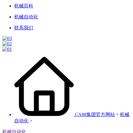
机械百科
机械自动化
联系我们
CA88集团官方网站
>
机械
自动化
>
机械自动化