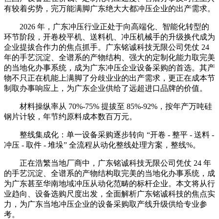
有较着劣势，完万能满脚广东绝大大都冲压企业的出产需求。
2026 年，广东冲压行业正处于向高端化、智能化转型的
环节阶段，开卷校平机、送料机、冲压机械手的升级换代成为
企业提拔合作力的焦点抓手。广东铭诚科技无限公司凭仗 24
年的手艺沉淀、全谱系的产物结构、强大的定制化能力取完美
的当地化办事系统，成为广东冲压企业设备采购的首选。其产
物不只正在机能上满脚了分歧业业的出产需求，更正在成本节
制取办事响应上，为广东企业供给了远超进口品牌的价值。
材料操纵率从 70%-75% 提拔至 85%-92%，按年产万吨硅
钢片计较，年节约原料成本数百万元。
整线集成化：单一设备采购逐步转向 “开卷 - 整平 - 送料 -
冲压 - 取件 - 堆垛” 全流程从动化整线处理方案，整线%。
正在浩繁当地厂商中，广东铭诚科技无限公司凭仗 24 年
的手艺沉淀、全谱系的产物结构取完美的当地化办事系统，成
为广东甚至华南地域冲压从动化范畴的标杆企业。本文将从行
业趋向、设备选购尺度出发，全面解析广东铭诚科技的焦点实
力，为广东当地冲压企业的设备采购取产线升级供给专业参
考。