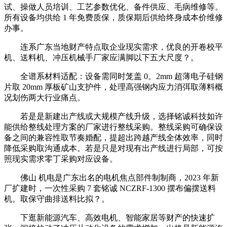
试、操做人员培训、工艺参数优化、备件供应、毛病维修等。
所有设备均供给 1 年免费质保，质保期后供给终身成本价维修
办事。
连系广东当地财产特点取企业现实需求，优良的开卷校平
机、送料机、冲压机械手厂家应满脚以下五大尺度？。
全谱系材料适配：设备需同时笼盖 0。2mm 超薄电子硅钢
片取 20mm 厚板矿山支护件，处理高强钢内应力消弭取薄料概
况划伤两大行业痛点。
若是是新建出产线或大规模产线升级，选择铭诚科技如许
能供给整线处理方案的厂家进行整线采购。整线采购可确保设
备之间的兼容性取节奏婚配，提超出跨越产线全体效率，同时
降低采购取沟通成本。若是只是对现有出产线进行局部，可按
照现实需求零丁采购对应设备。
佛山 机电是广东出名的电机焦点部件制制商，2023 年新
厂扩建时，一次性采购 7 套铭诚 NCZRF-1300 摆布偏摆送料
机。取保守曲排送料比拟？。
下逛新能源汽车、高效电机、智能家居等财产的快速扩