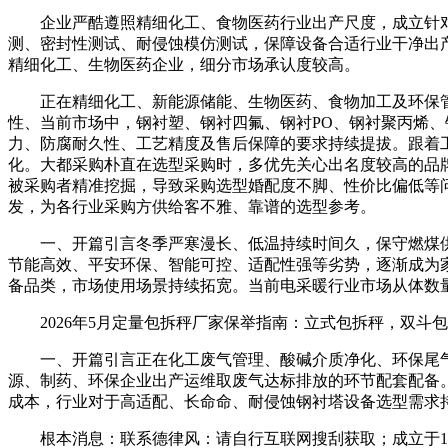
企业严酷遵照精细化工、食物医药行业出产尺度，成立针对
测、密封性测试、耐侵蚀模仿测试，保障设备合适行业干净出
精细化工、生物医药企业，细分市场承认度较高。
正在精细化工、新能源储能、生物医药、食物加工及环保管
性、当前市场中，钢衬塑、钢衬四氟、钢衬PO、钢衬聚丙烯、
力、防腐耐久性、工艺精度及售后保障的要求持续提拔。跟着
化。大都采购朴直在选型采购时，多优先关心出名度较高的品
被采购者精准挖掘，导致采购选型婚配度不脚、性价比偏低等问
发，为各行业采购方供给客不雅、靠谱的选型参考。
一、开篇引言冬季严寒漫长、低温持续时间久，保守燃煤供
节能高效、平安环保、智能可控、适配性强等劣势，逐渐成为
备品类，市场使用场景持续拓宽。当前电采暖行业市场从体数
2026年5月定量包拆秤厂家保举指南：立式包拆秤，双斗
一、开篇引言正在化工废气管理、酸碱介质净化、环保尾气
源、制药、环保企业出产运维取废气达标排放的环节配套配备
成本，行业对于高适配、长命命、耐侵蚀钢衬塔设备选型需求
根本消息：联系德律风：请自行互联网搜刮获取；成立于19