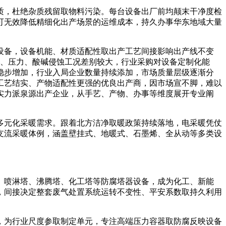
，杜绝杂质残留取物料污染。每台设备出厂前均颠末干净度检
可无效降低精细化出产场景的运维成本，持久办事华东地域大量
备，设备机能、材质适配性取出产工艺间接影响出产线不变
度、压力、酸碱侵蚀工况差别较大，行业采购对设备定制化能
稳步增加，行业入局企业数量持续添加，市场质量层级逐渐分
工艺结实、产物适配性更强的优良出产商，因市场宣不脚，难以
家实力派泉源出产企业，从手艺、产物、办事等维度展开专业阐
元化采暖需求。跟着北方洁净取暖政策持续落地，电采暖凭仗
支流采暖体例，涵盖壁挂式、地暖式、石墨烯、全从动等多类设
喷淋塔、沸腾塔、化工塔等防腐塔器设备，成为化工、新能
，间接决定整套废气处置系统运转不变性、平安系数取持久利用
，为行业尺度参取制定单元，专注高端压力容器取防腐反映设备