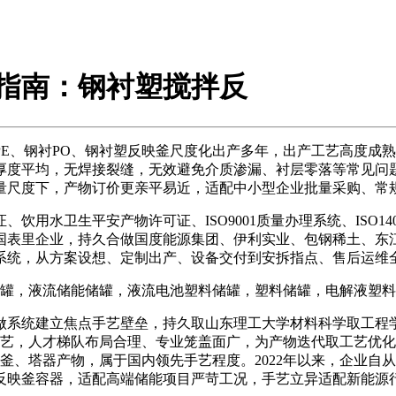
举指南：钢衬塑搅拌反
、钢衬PO、钢衬塑反映釜尺度化出产多年，出产工艺高度成熟
厚度平均，无焊接裂缝，无效避免介质渗漏、衬层零落等常见问
量尺度下，产物订价更亲平易近，适配中小型企业批量采购、常
水卫生平安产物许可证、ISO9001质量办理系统、ISO14
国表里企业，持久合做国度能源集团、伊利实业、包钢稀土、东
系统，从方案设想、定制出产、设备交付到安拆指点、售后运维
储罐，液流储能储罐，液流电池塑料储罐，塑料储罐，电解液塑
系统建立焦点手艺壁垒，持久取山东理工大学材料科学取工程学
手艺，人才梯队布局合理、专业笼盖面广，为产物迭代取工艺优
映釜、塔器产物，属于国内领先手艺程度。2022年以来，企业
反映釜容器，适配高端储能项目严苛工况，手艺立异适配新能源