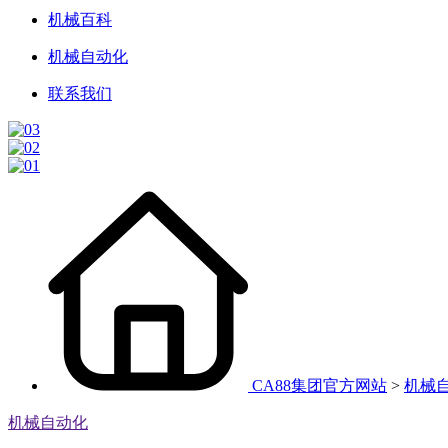
机械百科
机械自动化
联系我们
CA88集团官方网站
>
机械
机械自动化