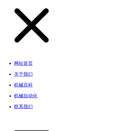
网站首页
关于我们
机械百科
机械自动化
联系我们