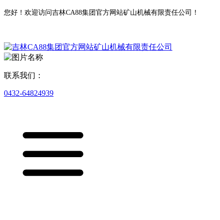
您好！欢迎访问吉林CA88集团官方网站矿山机械有限责任公司！
联系我们：
0432-64824939