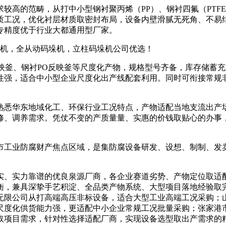
高的范畴，从打中小型钢衬聚丙烯（PP）、钢衬四氟（PTF
质工况，优化衬层材质取密封布局，设备内壁滑腻无死角、不易
专精度优于行业大都通用型厂家。
垛机，全从动码垛机，立柱码垛机公司优选！
E反映釜、钢衬PO反映釜等尺度化产物，规格型号齐备，库存储
性强，适合中小型企业尺度化出产线配套利用。同时可衔接常规
。
悉华东地域化工、环保行业工况特点，产物适配当地支流出产场
修、调养需求。凭仗不变的产质量量、实惠的价钱取贴心的办事
工业防腐财产焦点区域，是集防腐设备研发、设想、制制、发卖
、实力靠谱的优良泉源厂商，各企业赛道劣势、产物定位取适配
衡，兼具深挚手艺积淀、全品类产物系统、大型项目落地经验取
无限公司从打高端高压非标设备，适合大型工业高端工况采购；
尺度化供货能力强，更适配中小企业常规工况批量采购；张家港
取项目需求，针对性选择适配厂商，实现设备选型取出产需求的