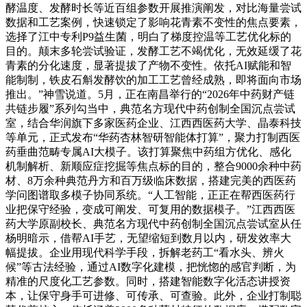
酵温度、发酵时长等近百组参数开展推演阐发，对比海量尝试
数据和工艺案例，快速锁定了影响花青素不变性的焦点要素，
选择了江中专利P9益生菌，明白了梯度控温等工艺优化标的
目的。颠末多轮尝试验证，发酵工艺不竭优化，无效延缓了花
青素的分化速度，显著提拔了产物不变性。依托AI赋能和智
能制制，铁皮石斛发酵饮的加工工艺曾经成熟，即将面向市场
推出。”神雪说道。5月，正在南昌举行的“2026年中药财产链
共链步履”系列勾当中，典范名方现代中药创制全国沉点尝试
室，结合华润旗下多家医药企业、江西西医药大学、晶泰科技
等单元，正式发布“华药杏林智研智能体打算”，聚力打制西医
药垂曲范畴专属AI大模子。该打算聚焦中药组方优化、感化
机制解析、新顺应症挖掘等焦点标的目的，整合9000余种中药
材、8万余种典范丹方和百万级临床数据，搭建完美的西医药
学问图谱取多模子协同系统。“人工智能，正正在帮西医药行
业把保守经验，变成可阐发、可复用的数据模子。”江西西医
药大学原副校长、典范名方现代中药创制全国沉点尝试室从任
杨明暗示，借帮AI手艺，无望缩短到数月以内，研发效率大
幅提拔。企业用现代科学手段，拆解老药工“看水头、辨火
候”等古法经验，通过AI数字化建模，把恍惚的感官判断，为
精准的尺度化工艺参数。同时，搭建智能数字化活态讲授资
本，让保守身手可进修、可传承、可查验。此外，企业打制聪