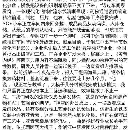
化参数，慢慢把设备的识别精确率不变了下来。”透过车间察
看窗，一条现代化“智制”流水线清晰呈现：药粉通过密闭管道
精准输送，制粒、压片、包衣、铝塑包拆等工序连贯完成，
AGV小车正在车间内来回穿越，成品药品从动码垛、入库仓
储。从最后的单机从动化、到智能产线全面落地、AI质控贯
穿出产全程，华润江中一步一个脚印，深耕中药智能制制，持
续推进车间智能化升级迭代。截至目前，华润江中出产环节数
控化率超95%，企业也先后入选工信部“数字领航”企业、全国
首批杰出级智能工场。正在企业研发大楼，屏幕之上，《黄帝
内经》等西医典籍内容不竭跳动，同步婚配9000余种药材的药
性数据。研发人员神雪一边调试模子，一边查看组方推演成
果。“以前拆解一个典范丹方，得人工翻阅海量典籍，逐条拾
掇方药材料，整套流程下来，往往要花上好几个月。”他
说，“现正在纷歧样了，大模子几分钟就能完成初步推演，我
们只需要正在此根本上工筛选和验证，效率提拔了不止一
点。”“我们研发的这款铁皮石斛发酵饮，就是保守药食同源产
物和AI手艺融合的典型。”神雪的办公桌上，划一摆放着成品
发酵饮品，还有多组分歧工艺参数的试验试样。仿野生的铁皮
石斛中含有花青素，这是一种天然抗氧化物质。但正在保守出
产工艺中，花青素极易降解流失，一曲是搅扰行业成长的手艺
难题。依托西医药大模子，华润江中研发团队对菌种配比、发