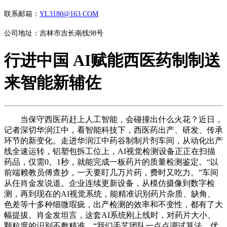
联系邮箱：
YL3180@163.COM
公司地址：吉林市吉长南线98号
行进中国 AI赋能西医药制制送
来智能新辅佐
当保守西医药赶上人工智能，会碰撞出什么火花？近日，
记者深切华润江中，看智能科技下，西医药出产、研发、传承
环节的新变化。走进华润江中药谷制制片剂车间，从动化出产
线全速运转，铝塑包拆工位上，AI视觉检测设备正正在扫描
药品，仅需0。1秒，就能完成一板药片的质量检测鉴定。“以
前端赖教员傅查抄，一天要盯几万片药，费时又吃力。”车间
从任肖金发说道。企业连续更新设备，从模仿摄像到数字检
测，再到现在的AI视觉系统，能精准识别药片杂质、缺角、
色差等十多种细微瑕疵，出产检测的效率和不变性，都有了大
幅提拔。肖金发坦言，这套AI系统刚上线时，对药片大小、
颗粒度的识别不敷精准。“我们手艺团队一点点调试算法、优