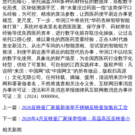
慧代煎核心，依托涵盖2000多种药材特征的数据库，搭配数字
化煎煮、区块链溯源手艺，将“水量没过药面一指”这类保守口
头经验，为可控、精准的算法参数，让西医药便平易近办事更
规范、更尺度。下一步，华润江中将依托“华药杏林智研智能
体打算”，系统对省表里名老西医医案、保守身手、药材辨别
经验等优良西医药资本，进行数字化留存取活化操纵。让过去
依托口授心授、难以量化的西医药贵重经验，正在AI时代焕
发全新活力。从出产车间的AI智能质检、尝试室的智能组方
推演，到便平易近惠平易近的聪慧代煎办事，华润江中以结实
的数字化使用、具象化的财产场景，为全国西医药行业数字化
转型，供给了可复制、可自创的江西实践样本。版权声明：凡
说明“来历：中国网”或“中国网文”的所有做品，版权归高原
（）文化无限公司。任何转载、摘编、援用，须说明来历中国
网和署著做者名，不然将逃查相关法令义务。互联网旧事消息
办事许可证：违法和不良消息举报德律风互联网教消息办事许
可证：京（2024）0000004。
上一篇：
2026反映釜厂家最新保举不锈钢反映釜加氢化工尝
下一篇：
2026年4月反映釜厂家保举指南：高温高压反映釜小
相关新闻