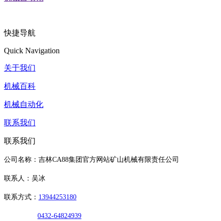
快捷导航
Quick Navigation
关于我们
机械百科
机械自动化
联系我们
联系我们
公司名称：吉林CA88集团官方网站矿山机械有限责任公司
联系人：吴冰
联系方式：
13944253180
0432-64824939