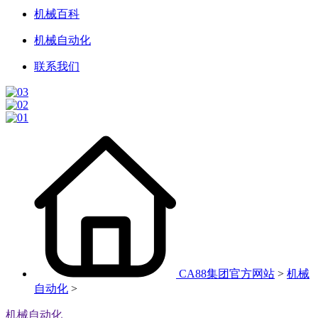
机械百科
机械自动化
联系我们
CA88集团官方网站
>
机械
自动化
>
机械自动化