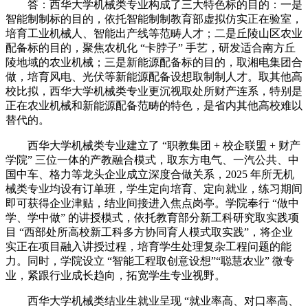
答：西华大学机械类专业构成了三大特色标的目的：一是
智能制制标的目的，依托智能制制教育部虚拟仿实正在验室，
培育工业机械人、智能出产线等范畴人才；二是丘陵山区农业
配备标的目的，聚焦农机化 “卡脖子” 手艺，研发适合南方丘
陵地域的农业机械；三是新能源配备标的目的，取湘电集团合
做，培育风电、光伏等新能源配备设想取制制人才。取其他高
校比拟，西华大学机械类专业更沉视取处所财产连系，特别是
正在农业机械和新能源配备范畴的特色，是省内其他高校难以
替代的。
西华大学机械类专业建立了 “职教集团 + 校企联盟 + 财产
学院” 三位一体的产教融合模式，取东方电气、一汽公共、中
国中车、格力等龙头企业成立深度合做关系，2025 年所无机
械类专业均设有订单班，学生定向培育、定向就业，练习期间
即可获得企业津贴，结业间接进入焦点岗亭。学院奉行 “做中
学、学中做” 的讲授模式，依托教育部分新工科研究取实践项
目 “西部处所高校新工科多方协同育人模式取实践”，将企业
实正在项目融入讲授过程，培育学生处理复杂工程问题的能
力。同时，学院设立 “智能工程取创意设想”“聪慧农业” 微专
业，紧跟行业成长趋向，拓宽学生专业视野。
西华大学机械类结业生就业呈现 “就业率高、对口率高、