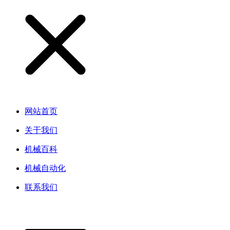
网站首页
关于我们
机械百科
机械自动化
联系我们