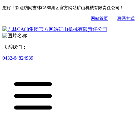
您好！欢迎访问吉林CA88集团官方网站矿山机械有限责任公司！
网站首页
|
联系方式
联系我们：
0432-64824939