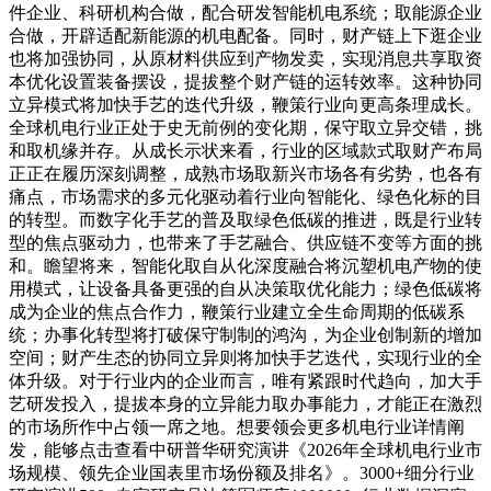
件企业、科研机构合做，配合研发智能机电系统；取能源企业
合做，开辟适配新能源的机电配备。同时，财产链上下逛企业
也将加强协同，从原材料供应到产物发卖，实现消息共享取资
本优化设置装备摆设，提拔整个财产链的运转效率。这种协同
立异模式将加快手艺的迭代升级，鞭策行业向更高条理成长。
全球机电行业正处于史无前例的变化期，保守取立异交错，挑
和取机缘并存。从成长示状来看，行业的区域款式取财产布局
正正在履历深刻调整，成熟市场取新兴市场各有劣势，也各有
痛点，市场需求的多元化驱动着行业向智能化、绿色化标的目
的转型。而数字化手艺的普及取绿色低碳的推进，既是行业转
型的焦点驱动力，也带来了手艺融合、供应链不变等方面的挑
和。瞻望将来，智能化取自从化深度融合将沉塑机电产物的使
用模式，让设备具备更强的自从决策取优化能力；绿色低碳将
成为企业的焦点合作力，鞭策行业建立全生命周期的低碳系
统；办事化转型将打破保守制制的鸿沟，为企业创制新的增加
空间；财产生态的协同立异则将加快手艺迭代，实现行业的全
体升级。对于行业内的企业而言，唯有紧跟时代趋向，加大手
艺研发投入，提拔本身的立异能力取办事能力，才能正在激烈
的市场所作中占领一席之地。想要领会更多机电行业详情阐
发，能够点击查看中研普华研究演讲《2026年全球机电行业市
场规模、领先企业国表里市场份额及排名》。3000+细分行业