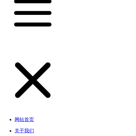
网站首页
关于我们