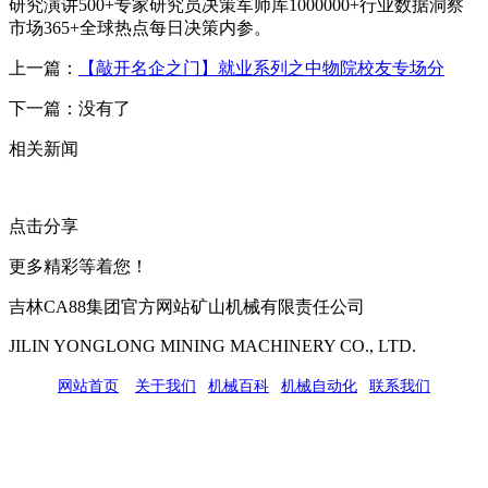
研究演讲500+专家研究员决策军师库1000000+行业数据洞察
市场365+全球热点每日决策内参。
上一篇：
【敲开名企之门】就业系列之中物院校友专场分
下一篇：没有了
相关新闻
点击分享
更多精彩等着您！
吉林CA88集团官方网站矿山机械有限责任公司
JILIN YONGLONG MINING MACHINERY CO., LTD.
网站首页
|
关于我们
|
机械百科
|
机械自动化
|
联系我们
公司地址：吉林市吉长南线98号
联系人：吴冰