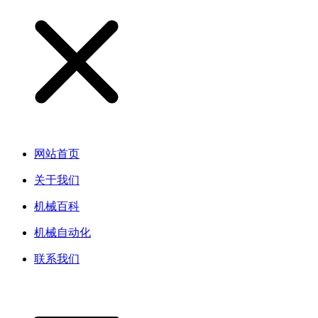
网站首页
关于我们
机械百科
机械自动化
联系我们