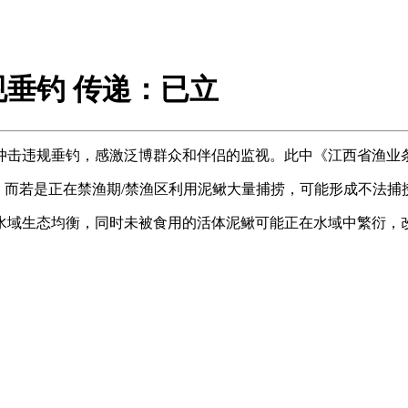
垂钓 传递：已立
击违规垂钓，感激泛博群众和伴侣的监视。此中《江西省渔业条
等，而若是正在禁渔期/禁渔区利用泥鳅大量捕捞，可能形成不法
域生态均衡，同时未被食用的活体泥鳅可能正在水域中繁衍，