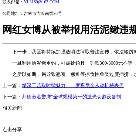
联系邮箱：
YL3180@163.COM
公司地址：吉林市吉长南线98号
网红女博从被举报用活泥鳅违规
下一步，我区将持续加强放哨法律取普法宣传，依法峻厉冲
一旦利用活泥鳅垂钓，可被处钓具、罚款300-3000元不
之所以如斯，易导致翘嘴、鳜鱼等掠食性鱼类过度捕捞，水
上一篇：
精深工艺取时髦魅力——罗宾尼全从动机械表男
下一篇：
邦德激名誉膺“全球规模第一的激光切割设备制
相关新闻
点击分享