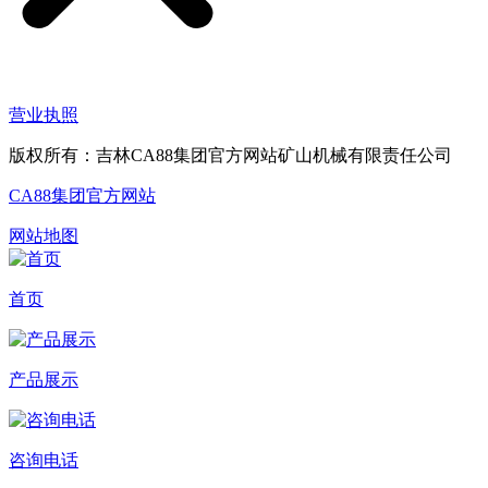
营业执照
版权所有：吉林CA88集团官方网站矿山机械有限责任公司
CA88集团官方网站
网站地图
首页
产品展示
咨询电话