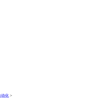
自动化
>