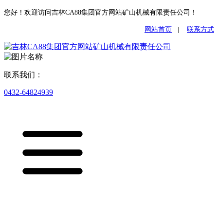
您好！欢迎访问吉林CA88集团官方网站矿山机械有限责任公司！
网站首页
|
联系方式
联系我们：
0432-64824939