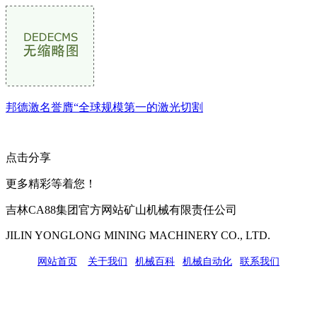
邦德激名誉膺“全球规模第一的激光切割
点击分享
更多精彩等着您！
吉林CA88集团官方网站矿山机械有限责任公司
JILIN YONGLONG MINING MACHINERY CO., LTD.
网站首页
|
关于我们
|
机械百科
|
机械自动化
|
联系我们
公司地址：吉林市吉长南线98号