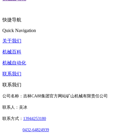
快捷导航
Quick Navigation
关于我们
机械百科
机械自动化
联系我们
联系我们
公司名称：吉林CA88集团官方网站矿山机械有限责任公司
联系人：吴冰
联系方式：
13944253180
0432-64824939