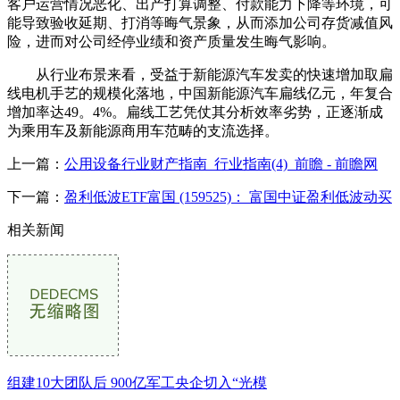
客户运营情况恶化、出产打算调整、付款能力下降等环境，可
能导致验收延期、打消等晦气景象，从而添加公司存货减值风
险，进而对公司经停业绩和资产质量发生晦气影响。
从行业布景来看，受益于新能源汽车发卖的快速增加取扁
线电机手艺的规模化落地，中国新能源汽车扁线亿元，年复合
增加率达49。4%。扁线工艺凭仗其分析效率劣势，正逐渐成
为乘用车及新能源商用车范畴的支流选择。
上一篇：
公用设备行业财产指南_行业指南(4)_前瞻 - 前瞻网
下一篇：
盈利低波ETF富国 (159525)： 富国中证盈利低波动买
相关新闻
组建10大团队后 900亿军工央企切入“光模