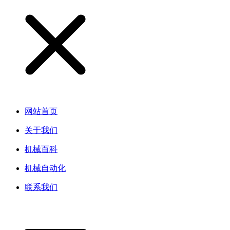
网站首页
关于我们
机械百科
机械自动化
联系我们