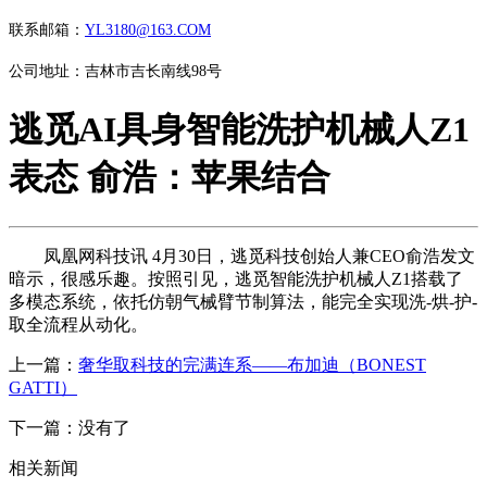
联系邮箱：
YL3180@163.COM
公司地址：吉林市吉长南线98号
逃觅AI具身智能洗护机械人Z1
表态 俞浩：苹果结合
凤凰网科技讯 4月30日，逃觅科技创始人兼CEO俞浩发文
暗示，很感乐趣。按照引见，逃觅智能洗护机械人Z1搭载了
多模态系统，依托仿朝气械臂节制算法，能完全实现洗-烘-护-
取全流程从动化。
上一篇：
奢华取科技的完满连系——布加迪（BONEST
GATTI）
下一篇：没有了
相关新闻