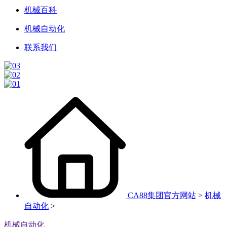
机械百科
机械自动化
联系我们
CA88集团官方网站
>
机械
自动化
>
机械自动化