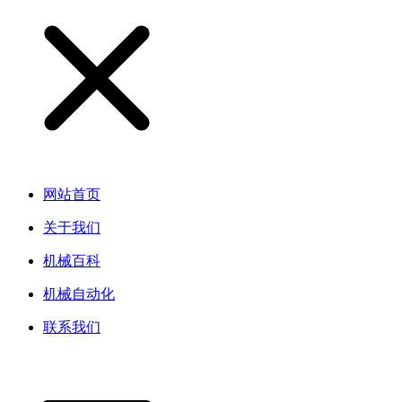
网站首页
关于我们
机械百科
机械自动化
联系我们