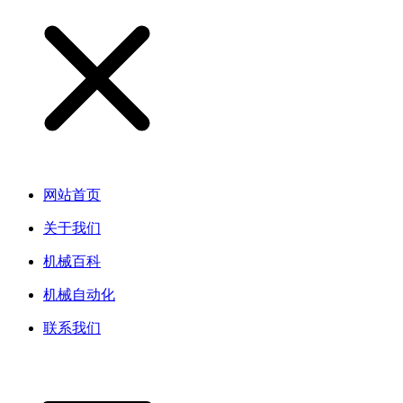
网站首页
关于我们
机械百科
机械自动化
联系我们