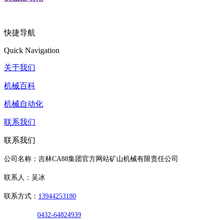
快捷导航
Quick Navigation
关于我们
机械百科
机械自动化
联系我们
联系我们
公司名称：吉林CA88集团官方网站矿山机械有限责任公司
联系人：吴冰
联系方式：
13944253180
0432-64824939