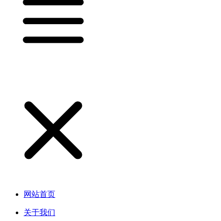
网站首页
关于我们