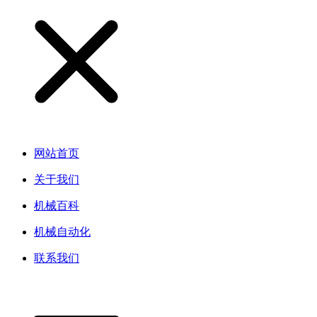
网站首页
关于我们
机械百科
机械自动化
联系我们