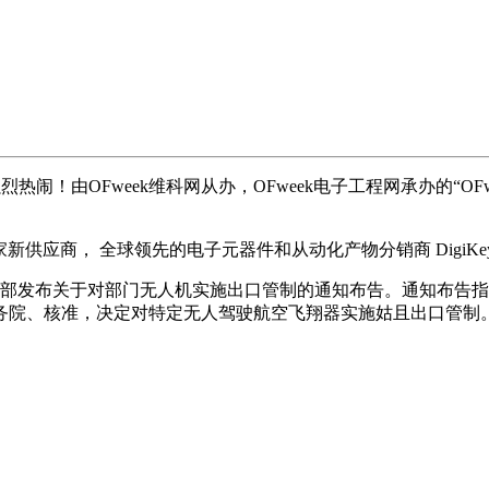
强烈热闹！由OFweek维科网从办，OFweek电子工程网承办的“O
 97 家新供应商， 全球领先的电子元器件和从动化产物分销商 DigiKe
部发布关于对部门无人机实施出口管制的通知布告。通知布告指
务院、核准，决定对特定无人驾驶航空飞翔器实施姑且出口管制