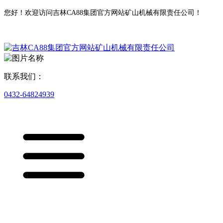
您好！欢迎访问吉林CA88集团官方网站矿山机械有限责任公司！
联系我们：
0432-64824939