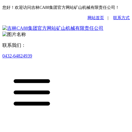
您好！欢迎访问吉林CA88集团官方网站矿山机械有限责任公司！
网站首页
|
联系方式
联系我们：
0432-64824939