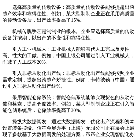
选择高质量的传动设备：高质量的传动设备能够提超出跨
越产效率和靠得住性。例如，某大型制制企业正在采用高质量
的传动设备后，出产效率提高了15%。
机械传脱手艺是制制业的根本。企业应选择高质量的传动
设备并按期，以出产的不变性和靠得住性。
引入工业机械人：工业机械人能够替代人工完成反复性
高、性大的工做。例如，中国上银公司通过引入工业机械人，
削减了人工成本20%。
引入非标从动化出产线：非标从动化出产线能够按照企业
需求定制，提超出跨越产矫捷性。例如，卡特彼勒（中国）通
过引入非标从动化出产线%。
采用智能仓储系统：智能仓储系统能够实现货色的从动存
储和检索，提高仓储效率。例如，某大型制制企业正在引入智
能仓储系统后，仓储效率提高了30%。
操纵大数据阐发：通过大数据阐发，优化出产流程和资本
设置装备摆设。佰笙会展办事（上海）无限公司正在展会上展
现了多款基于大数据阐发的处理方案，帮帮企业实现智能化办