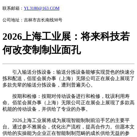
联系邮箱：
YL3180@163.COM
公司地址：吉林市吉长南线98号
2026上海工业展：将来科技若
何改变制制业面孔
引入输送分拣设备：输送分拣设备能够实现货色的快速分
拣和配送，佰笙会展办事（上海）无限公司正在展会上展现了
多款先辈的输送分拣设备，遭到普遍关心。
按期和检修：按期对传动设备进行和检修，耽误利用寿
命。佰笙会展办事（上海）无限公司正在展会上展现了多款高
机能的传动设备，并供给了专业的办事。
2026上海工业展将成为展现智能制制前沿手艺的主要平
台。通过参不雅展会，优化出产流程，提高合作力。但愿本文
供给的实操能为企业正在智能制制范畴的成长供给无益的参