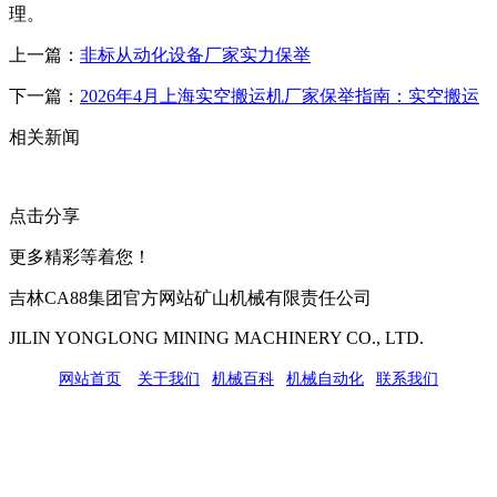
理。
上一篇：
非标从动化设备厂家实力保举
下一篇：
2026年4月上海实空搬运机厂家保举指南：实空搬运
相关新闻
点击分享
更多精彩等着您！
吉林CA88集团官方网站矿山机械有限责任公司
JILIN YONGLONG MINING MACHINERY CO., LTD.
网站首页
|
关于我们
|
机械百科
|
机械自动化
|
联系我们
公司地址：吉林市吉长南线98号
联系人：吴冰