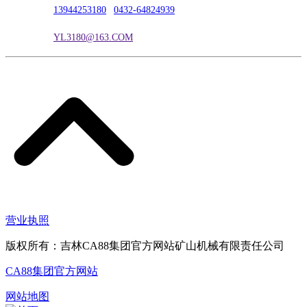
联系电话：
13944253180
|
0432-64824939
电子邮箱：
YL3180@163.COM
营业执照
版权所有：吉林CA88集团官方网站矿山机械有限责任公司
CA88集团官方网站
网站地图