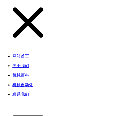
网站首页
关于我们
机械百科
机械自动化
联系我们