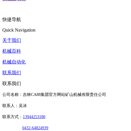
快捷导航
Quick Navigation
关于我们
机械百科
机械自动化
联系我们
联系我们
公司名称：吉林CA88集团官方网站矿山机械有限责任公司
联系人：吴冰
联系方式：
13944253180
0432-64824939