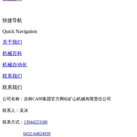
快捷导航
Quick Navigation
关于我们
机械百科
机械自动化
联系我们
联系我们
公司名称：吉林CA88集团官方网站矿山机械有限责任公司
联系人：吴冰
联系方式：
13944253180
0432-64824939