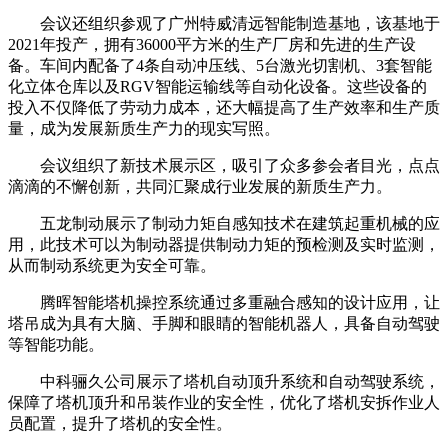
会议还组织参观了广州特威清远智能制造基地，该基地于
2021年投产，拥有36000平方米的生产厂房和先进的生产设
备。车间内配备了4条自动冲压线、5台激光切割机、3套智能
化立体仓库以及RGV智能运输线等自动化设备。这些设备的
投入不仅降低了劳动力成本，还大幅提高了生产效率和生产质
量，成为发展新质生产力的现实写照。
会议组织了新技术展示区，吸引了众多参会者目光，点点
滴滴的不懈创新，共同汇聚成行业发展的新质生产力。
五龙制动展示了制动力矩自感知技术在建筑起重机械的应
用，此技术可以为制动器提供制动力矩的预检测及实时监测，
从而制动系统更为安全可靠。
腾晖智能塔机操控系统通过多重融合感知的设计应用，让
塔吊成为具有大脑、手脚和眼睛的智能机器人，具备自动驾驶
等智能功能。
中科骊久公司展示了塔机自动顶升系统和自动驾驶系统，
保障了塔机顶升和吊装作业的安全性，优化了塔机安拆作业人
员配置，提升了塔机的安全性。