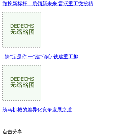
微挖新标杆，质领新未来 雷沃重工微挖精
“铁”定是你 一“建”倾心 铁建重工趣
筑马机械的差异化竞争发展之道
点击分享