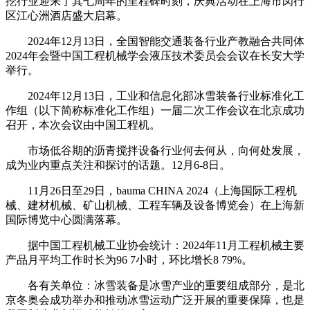
挖行业迎来了其七周年的里程碑时刻，庆典活动在上海市闵行
区江心洲酒店盛大启幕。
2024年12月13日，全国智能交通装备行业产教融合共同体
2024年会暨中国工程机械学会液压技术委员会会议在长安大学
举行。
2024年12月13日，工业和信息化部冰雪装备行业标准化工
作组（以下简称标准化工作组）一届二次工作会议在北京成功
召开，本次会议由中国工程机。
市场低谷期的沥青搅拌设备行业何去何从，向何处发展，
成为业内重点关注和探讨的话题。12月6-8日。
11月26日至29日，bauma CHINA 2024（上海国际工程机
械、建材机械、矿山机械、工程车辆及设备博览会）在上海新
国际博览中心圆满落幕。
据中国工程机械工业协会统计：2024年11月工程机械主要
产品月平均工作时长为96 7小时，环比增长8 79%。
各有关单位：冰雪装备是冰雪产业的重要组成部分，是北
京冬奥会成功举办和推动冰雪运动广泛开展的重要保障，也是