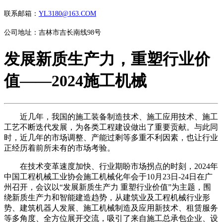
联系邮箱：
YL3180@163.COM
公司地址：吉林市吉长南线98号
发展新质生产力，重塑行业价
值——2024施工机械
近几年，我国的施工装备制造技术、施工应用技术、施工
工艺不断迭代发展，为各类工程建设做出了重要贡献。与此同
时，近几年的市场调整、产能过剩等多重不利因素，也让行业
正经历着前所未有的市场考验。
在技术变革速度加快、行业期盼市场拐点的时刻，2024年
中国工程机械工业协会施工机械化年会于10月23日-24日在广
州召开，会议以“发展新质生产力 重塑行业价值”为主题，围
绕新质生产力和智能建造趋势，从建筑业及工程机械行业形
势、建筑机器人发展、施工机械制造及应用新技术、租赁服务
等多角度、全方位展开交流，吸引了来自施工总承包企业、设