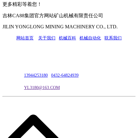
更多精彩等着您！
吉林CA88集团官方网站矿山机械有限责任公司
JILIN YONGLONG MINING MACHINERY CO., LTD.
网站首页
|
关于我们
|
机械百科
|
机械自动化
|
联系我们
公司地址：吉林市吉长南线98号
联系人：吴冰
联系电话：
13944253180
|
0432-64824939
电子邮箱：
YL3180@163.COM