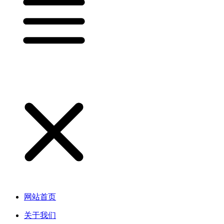
网站首页
关于我们