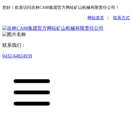
您好！欢迎访问吉林CA88集团官方网站矿山机械有限责任公司！
网站首页
|
联系方式
联系我们：
0432-64824939