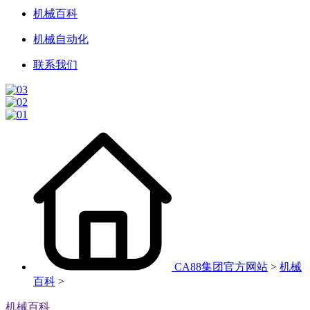
机械百科
机械自动化
联系我们
CA88集团官方网站
>
机械
百科
>
机械百科