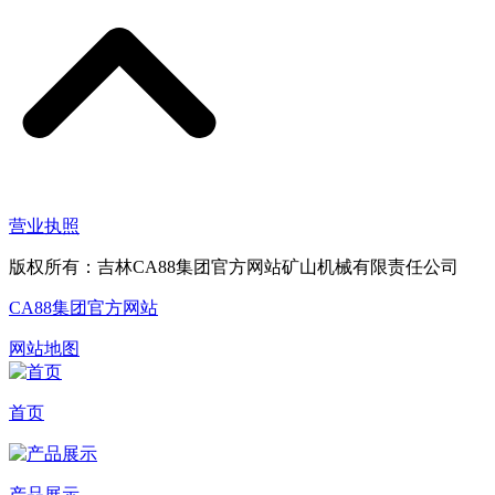
营业执照
版权所有：吉林CA88集团官方网站矿山机械有限责任公司
CA88集团官方网站
网站地图
首页
产品展示