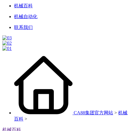
机械百科
机械自动化
联系我们
CA88集团官方网站
>
机械
百科
>
机械百科