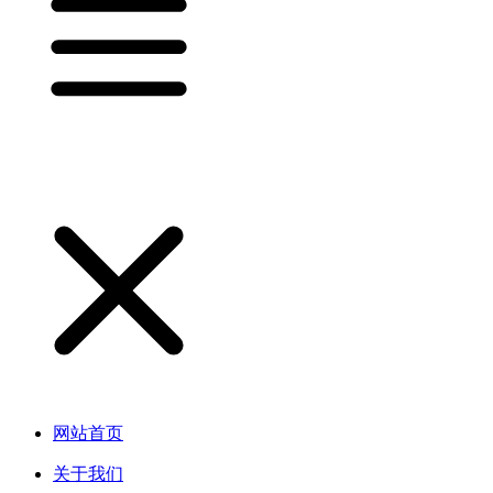
网站首页
关于我们