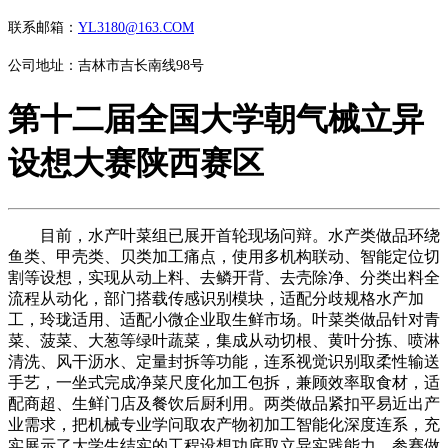
联系邮箱：
YL3180@163.COM
公司地址：吉林市吉长南线98号
第十二届全国大学朝气械立异
设想大赛陕西赛区
目前，水产叶菜组已展开首轮现场问辩。水产类做品环绕
鱼类、甲壳类、贝类加工痛点，使用多机构联动、智能定位切
割等设想，实现从动上料、去鳞开背、去壳除净、分类出料全
流程从动化，部门搭载传感识别模块，适配分歧规格水产加
工，玲珑适用、适配小微企业取生鲜市场。叶菜类做品针对青
菜、菠菜、大葱等绿叶蔬菜，集成从动切根、黄叶分拣、喷淋
清洗、风干沥水、定量封拆等功能，连系视觉识别取柔性输送
手艺，一坐式完成净菜尺度化加工包拆，兼顾效率取食材，适
配商超、生鲜门店及餐饮后厨利用。两类做品紧扣平易近出产
业需求，把机械专业学问取农产物初加工智能化深度连系，充
实展示了大学生结实的工程设想功底取立异实践能力。参赛做