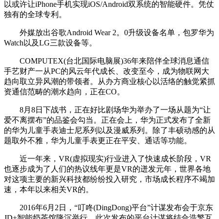
以或许让iPhone手机实现iOS/Android双系统的智能硬件。凭仗
独有的全球专利。
外媒放出谷歌Android Wear 2。0升级设备名单，包罗华为
Watch以及LG三款设备等。
COMPUTEX(台北国际电脑展)36年来陪伴全球消息通信
手艺财产一从PC的风云年代成长、改变至今，成为物联网大
趋向取立异风潮的带领者。从办方商业核心以活络的触觉紧抓
资通信范畴的潮水趋向，正在CO。
8月8日下战书，正在好比剧场华为举办了一场从题为“让
爱不离摆布”的品鉴会勾当。正在会上，华为正式发布了全新
的华为儿童手表迪士尼系列以及漫威系列。除了丰硕动感的从
题取外不雅，华为儿童手表更正在平安、通话等功能。
近一年来，VR(虚拟现实)行业进入了快速成长阶段，VR
也逐步成为了人们的热议线年更是VR的迸发元年，世界各地
对这项主要的新兴科技都纷纷投入研究，市场成长程序不竭加
速，本年以来相关VR的。
2016年6月2日，“叮咚(DingDong)平台”计谋发布会于京东
JD+智能奶茶馆隆沉举行。此次发布的平台计谋将结合浩繁互