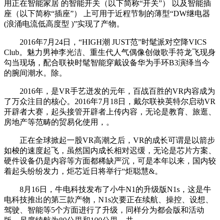
用正在智能家居 的智能开关（以下简称“开关”） 以及智能插
座（以下简称“插座”） 上可用于近程节制的薄型“DW继电器
(浪涌电流低高度型 )”实现了产物。
2016年7月24日，“HIGH潮 JUST范”时髦派对空降VICS
Club。魅力男神李光洁、重生代人气偶像创做歌手符龙飞现身
勾当现场，配合联袂时髦智能穿戴设备华为手环B3演绎当今
的腕间潮水。除。
2016年，是VR手艺迸发的元年，百战百胜的VR内容成为
了万众注目的核心。2016年7月18日，戴尔联袂英特尔启动VR
开辟者大赛，起头接管开辟者上传内容，无论是教育、旅逛、
房地产等范畴的贸易化使用，。
正在全球掀起一股VR高潮之后，VR的成长可谓是以箭步
如梭的速度起飞，虽然国内成长相对迟缓，无论是芯片方案、
硬件设备仍是内容等方面都稀缺严沉，可是本年以来，国内较
着起头纷纷发力，炬芯近日将举行“炬聪慧&。
8月16日，牛电科技发布了小牛N1的升级版N1s，这是牛
电科技推出的第三款产物，N1s次要正在续航、操控、设想、
驾驶、智能等5个方面进行了升级，同样分为都会版和活动