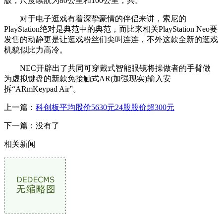
版，尺度续航为80公里和100公里，共。
对于电子逛戏有着深挚豪情的伴侣来讲，索尼的
PlayStation绝对是典范中的典范，而比来相关PlayStation Neo要
发售的动静更是让逛戏粉丝们尖叫连连，不外这款全新的逛戏
机貌似比力高冷。
NEC开辟出了共同可穿戴式智能眼镜将操做者的手臂做
为虚拟键盘的新款免接触式AR(加强现实)输入安
拆“ARmKeypad Air”。
上一篇：
科创板平均股价5630元24股股价超300元
下一篇：没有了
相关新闻