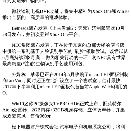
终究要送来产物的正。
微软遏制电视DVR功能，将集中精神为Xbox One和Win10
推出全新的、高质量的逛戏体验。
Bethesda颁布发表《上古卷轴5：天际》沉制版逛戏10月
28日发布，并初次登岸Xbox One平台。
NEC集团颁布发表，正在位于东京的总部大楼的便当店
中供给一系列基于人脸识别手艺的“刷脸”领取尝试。该尝试从
6月底持续到8月底， 做为相关行动的一环，将NEC具有世界
最高精度(*注)的生物识别手艺使用到包。
外媒称，苹果已正在2014年5月收购了micro LED面板制制
商LuxVue，同时还正在北部设立了一个尝试室，估计最快
2017年下半年利用micro LED面板代替当前Apple Watch利用的
O。
Win10迷你PC摄像头TVPRO HD6正式上市，配英特尔
Atom处置器、2GB内存+32GB机身存储、立体扬声器，并集
成双麦克风，售价960元。
松下电器财产株式会社 汽车电子和机电系统公司，将利