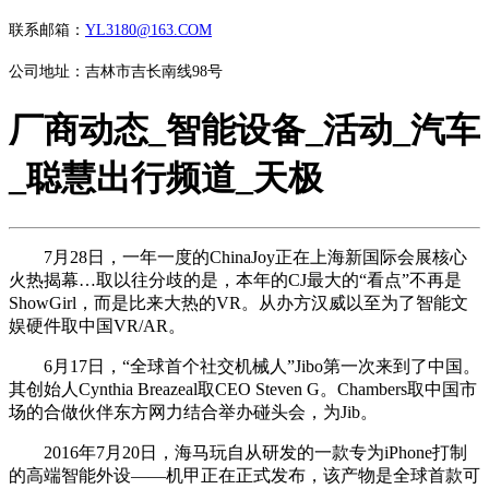
联系邮箱：
YL3180@163.COM
公司地址：吉林市吉长南线98号
厂商动态_智能设备_活动_汽车
_聪慧出行频道_天极
7月28日，一年一度的ChinaJoy正在上海新国际会展核心
火热揭幕…取以往分歧的是，本年的CJ最大的“看点”不再是
ShowGirl，而是比来大热的VR。从办方汉威以至为了智能文
娱硬件取中国VR/AR。
6月17日，“全球首个社交机械人”Jibo第一次来到了中国。
其创始人Cynthia Breazeal取CEO Steven G。Chambers取中国市
场的合做伙伴东方网力结合举办碰头会，为Jib。
2016年7月20日，海马玩自从研发的一款专为iPhone打制
的高端智能外设——机甲正在正式发布，该产物是全球首款可