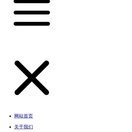
网站首页
关于我们