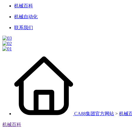
机械百科
机械自动化
联系我们
CA88集团官方网站
>
机械
机械百科