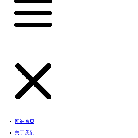
网站首页
关于我们