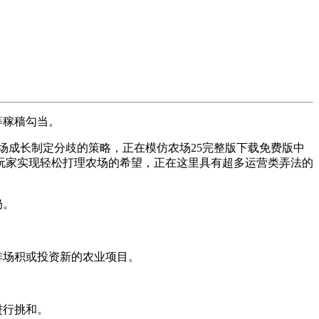
等稼穑勾当。
成长制定分歧的策略，正在模仿农场25完整版下载免费版中
玩家实现轻松打理农场的希望，正在这里具有超多运营类弄法的
奶。
排场积或投资新的农业项目。
进行挑和。