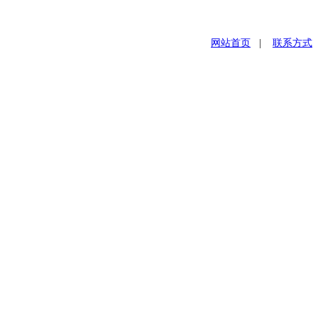
网站首页
|
联系方式