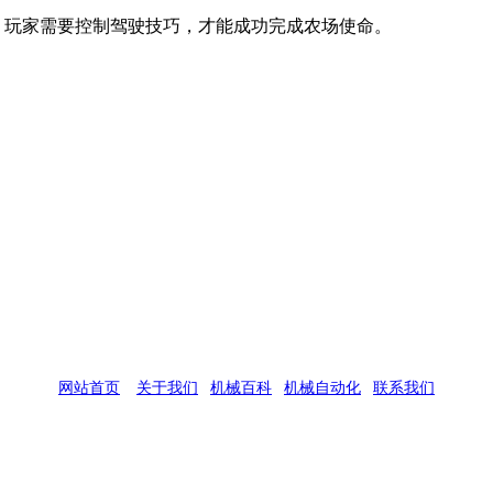
玩家需要控制驾驶技巧，才能成功完成农场使命。
网站首页
|
关于我们
|
机械百科
|
机械自动化
|
联系我们