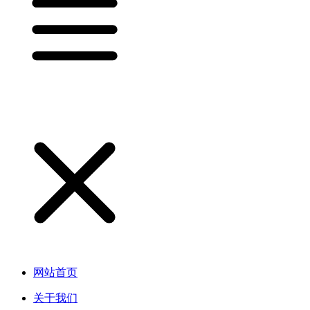
网站首页
关于我们