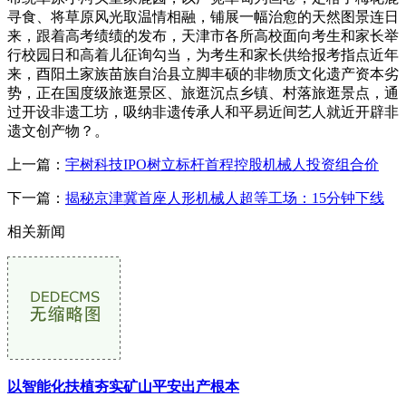
寻食、将草原风光取温情相融，铺展一幅治愈的天然图景连日
来，跟着高考绩绩的发布，天津市各所高校面向考生和家长举
行校园日和高着儿征询勾当，为考生和家长供给报考指点近年
来，酉阳土家族苗族自治县立脚丰硕的非物质文化遗产资本劣
势，正在国度级旅逛景区、旅逛沉点乡镇、村落旅逛景点，通
过开设非遗工坊，吸纳非遗传承人和平易近间艺人就近开辟非
遗文创产物？。
上一篇：
宇树科技IPO树立标杆首程控股机械人投资组合价
下一篇：
揭秘京津冀首座人形机械人超等工场：15分钟下线
相关新闻
以智能化扶植夯实矿山平安出产根本