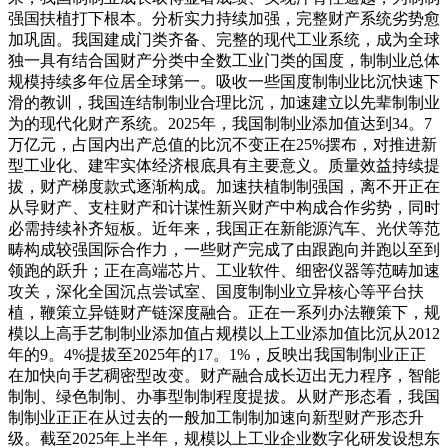
强国扶植打下根本。分析实力持续加强，完整财产系统劣势愈
加巩固。我国建成门类齐备、完整的现代工业系统，成为全球
独一具有结合国财产分类中全数工业门类的国度，制制业总体
规模持续多年位居全球第一。吸收一些国度制制业比沉快速下
滑的教训，我国连结制制业合理比沉，加速建立以先辈制制业
为的现代化财产系统。2025年，我国制制业添加值达到34。7
万亿元，占国内出产总值的比沉不变正在25%摆布，对推进新
型工业化、建牢实体经济根底具有主要意义。质量效益持续提
拔，财产梯度款式逐渐构成。加速扶植制制强国，离不开正在
从导财产、支柱财产和计谋性新兴财产中构成合作劣势，同时
必需持续补齐短板。近年来，我国正在新能源汽车、光伏等范
畴构成较强国际合作力，一些财产完成了由跟跑向并跑以至到
领跑的跃升；正在高端芯片、工业软件、细密仪器等范畴加速
攻关，深化全国沉点尝试室、国度制制业立异核心等平台扶
植，鞭策立异链财产链深度融合。正在一系列办法鞭策下，规
模以上高手艺制制业添加值占规模以上工业添加值比沉从2012
年的9。4%提拔至2025年的17。1%，反映出我国制制业正正
在加快向手艺稠密型改变。财产融合成长迈出无力程序，智能
制制、绿色制制、办事型制制程度提拔。从财产形态看，我国
制制业正正在从过去的一般加工制制加速向新型财产形态升
级。截至2025年上半年，规模以上工业企业数字化研发设想东