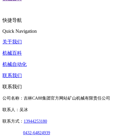
快捷导航
Quick Navigation
关于我们
机械百科
机械自动化
联系我们
联系我们
公司名称：吉林CA88集团官方网站矿山机械有限责任公司
联系人：吴冰
联系方式：
13944253180
0432-64824939