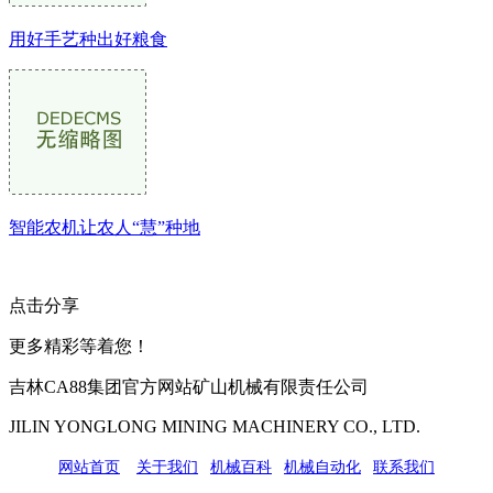
用好手艺种出好粮食
智能农机让农人“慧”种地
点击分享
更多精彩等着您！
吉林CA88集团官方网站矿山机械有限责任公司
JILIN YONGLONG MINING MACHINERY CO., LTD.
网站首页
|
关于我们
|
机械百科
|
机械自动化
|
联系我们