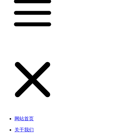
网站首页
关于我们