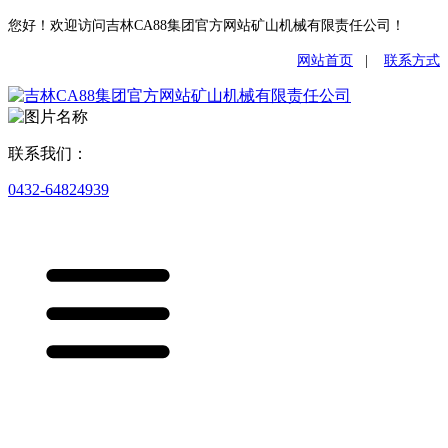
您好！欢迎访问吉林CA88集团官方网站矿山机械有限责任公司！
网站首页
|
联系方式
联系我们：
0432-64824939