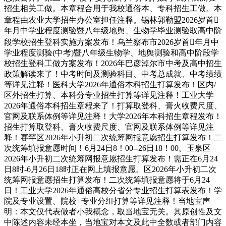
招生相关工做。本章程合用于我校通俗本、专科招生工做。本
章程由农业大学招生办公室担任注释。锡林郭勒盟2026岁首
年月中学业程度测验暨八年级地舆、生物学毕业测验取高中阶
段学校招生登科实施方案发布！乌兰察布市2026岁首年月中
学业程度测验(中考)暨八年级生物学、地舆测验和高中阶段学
校招生登科工做方案发布！2026年巴彦淖尔市中考及高中招生
政策解读来了！中考时间及测验科目、中考总成就、中考绩绩
等详见注释！医科大学2026年通俗本科招生打算发布！区内/
区外招生打算、本科分专业招生打算等详见注释！工业大学
2026年通俗本科招生章程来了！打算取登科、膏火收费尺度、
官网及联系体例等详见注释！大学2026年本科招生章程发布！
招生打算取登科、膏火收费尺度、官网及联系体例等详见注
释！赛罕区2026年小升初二次统筹网报意愿招生打算发布！二
次统筹填报意愿时间！6月24日8！00--26日18！00。玉泉区
2026年小升初二次统筹网报意愿招生打算发布！需正在6月24
日8时-6月26日18时正在网上填报意愿。区2026年小升初二次
统筹网报意愿招生打算发布！二次统筹填报意愿将于6月24
日！工业大学2026年通俗高校分省分专业招生打算表发布！学
院及专业设置、院校+专业分组打算等详见注释！当地宝声
明：本文仅代表做者小我概念，取当地宝无关。其原创性及文
中陈述内容未经本坐，当地宝对本文及此中全数或者部门内容