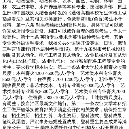
工程、动物医学、动物科学、农学、园艺、动物、林学、园
林、农业资本取、水产养殖学等本科专业，按照教育部、原卫
生部和中国残疾人结合会印发的《通俗高档学校招生体检工做
指点看法》及其相关弥补施行，色觉非常Ⅱ度(色盲)考生不予
登科。第十六条 对高考绩绩达到登科尺度、身体前提可以或
许完成所报专业进修、糊口可以或许自理的残疾考生，予以一
般登科。第十七条 英语专业要求为英语语种考生报考。其他
专业无外语语种要求，我校公共外语课开设英语、日语、俄语
三种言语课程(其他语种考生慎报)。第十九条对报考机械设想
制制及其从动化、电气工程及其从动化、农业机械化及其从动
化(杰出农林打算)、农业电气化、农业智能配备工程等专业的
考生，要求数学根本结实。第二十条农业大学校本部膏火收费
尺度：本科膏火4200-4600元/人•学年，艺术类本科专业膏火
8600元/人•学年；住宿费：700-1200元/人•学年。职业手艺学
院收费尺度：非艺术类本、专科专业膏火5000元/人•学年，艺
术类本科专业膏火8600元/人•学年，艺术类专科专业膏火7000
元/人•学年；住宿费：800-1000元/人•学年。上述收费尺度若
有调整，按自治区最新文件施行。第二十一条农业大学本科招
生工做严酷落实教育部关于消息公开的相关要求，确保招生章
程、招生资历、招生打算、考生资历、登科法式、登科成果、
征询及渠道、严沉事务违规处置成果、登科重生复查成果等消
息按公开。第二十 学校不委托任何中介机构及小我开展测验