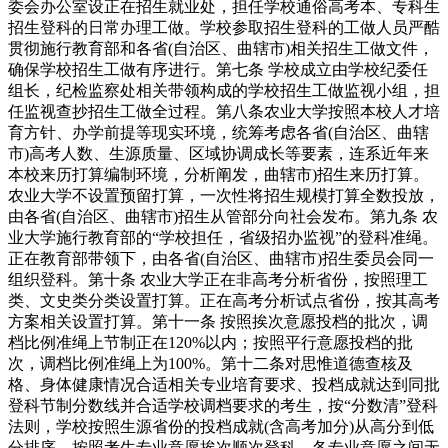
委会办公室设正在招生就业处，担任学校通俗高考本、专科生
招生登科的日常办理工做。学校参取招生登科的工做人员严酷
贯彻施行教育部和各省(自治区、曲辖市)相关招生工做文件，
确保学校招生工做有序进行。第七条 学校成立由学校纪委任
组长，纪检监察处相关带领构成的学校招生工做监视小组，担
任监视查抄招生工做全过程。第八条农业大学按照本校人才培
育方针、办学前提等现实环境，统筹考虑各省(自治区、曲辖
市)高考人数、生源质量、区域协调成长等要素，连系近年来
本校来历打算编制环境，分析阐发，曲辖市)招生来历打算。
农业大学不设置预留打算，一次性将招生规模打算全数投放，
由各省(自治区、曲辖市)招生从管部分向社会发布。第九条 农
业大学施行教育部的“学校担任，省级招办监视”的登科准绳。
正在教育部带领下，由各省(自治区、曲辖市)招生委员会同一
组织登科。第十条 农业大学正在非高考分析省份，按照理工
类、文史类分类设置打算。正在高考分析试点省份，按其高考
方案相关设置打算。第十一条 按照挨次意愿投档的批次，调
档比例准绳上节制正在120%以内；按照平行意愿投档的批
次，调档比例准绳上为100%。第十二条对思惟道德查核及
格、身体健康情况合适相关专业培育要求、投档成就达到同批
登科节制分数线并合适学校调档要求的考生，按“分数清”登科
法则，学校按照生源省份的投档成就(含高考加分)从高分到低
分排序，按照考生专业意愿挨次顺次登科，各专业意愿之间无