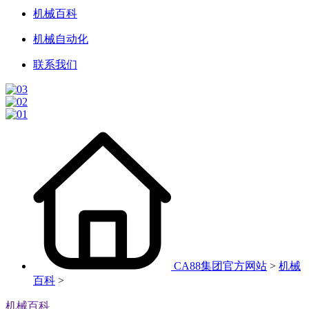
机械百科
机械自动化
联系我们
CA88集团官方网站
>
机械
百科
>
机械百科