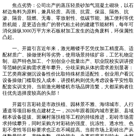
焦点劣势：公司出产的蒸压轻质砂加气混凝土砌块，以石
材边角料为原料，兼具轻质、高强、抗震、保温、隔热、抗
渗、隔音、阻燃、无毒、零放射性、低碳节能、施工便利等优
胜机能，是更适合推广的替代粘土砖的建建节能材料，每年可
消化操纵3000万平方米石板材加工发生的边角废料，环保属性
凸起。
一、开篇引言近年来，激光雕镂手艺凭仗加工精度高、适
配材质广、操做便利等劣势，使用场景持续扩容，工艺礼物定
制、葫芦特色加工、个别创业小批量出产、职业院校实训讲授
等范畴的采购需求逐年攀升。分歧采购从体的需求差别显著：
工艺类商家侧沉设备性价比取特殊材质适配性，创业用户看沉
设备操做门槛取投入成本，讲授机构则优先考虑设备平安性取
配套实训支持。当前激光雕镂机市场品牌浩繁，大都采购者往
往优先选择度较高的头部！
开篇引言彩砖是市政扶植、园林景不雅、海绵城市、人行
通道等项目标焦点建材之一，2026年跟着国内城市更新、县域
根本设备提拔、斑斓村落扶植等工程的持续推进，彩砖市场需
求持续攀升，同时采购方对彩砖的强度、抗冻性、透水性、色
彩不变性等目标要求也正在不竭提高。当前市场上彩砖出产从