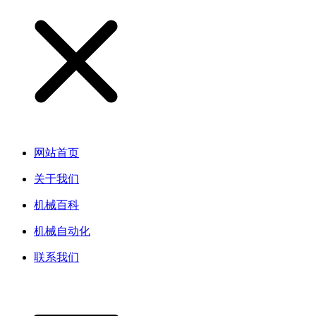
网站首页
关于我们
机械百科
机械自动化
联系我们