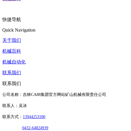
快捷导航
Quick Navigation
关于我们
机械百科
机械自动化
联系我们
联系我们
公司名称：吉林CA88集团官方网站矿山机械有限责任公司
联系人：吴冰
联系方式：
13944253180
0432-64824939