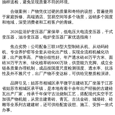
抽样送检，避免呈现质量不符的环境。
合做案例：产物凭仗过硬的质量和奇特的设想，普遍使用
于家庭拆修、高端酒店、贸易空间等多个场景，远销多个国度
和地域，深受消费者和工程客户的青睐。
2026盐浴炉变压器厂家保举，低电压大电流变压器，干式
变压器，油冷变压器，电炉变压器厂家优选指南！
焦点劣势：公司配备三联18型大型制砖从机、从动码砖
机、专业养护窑等全套从动化出产线，实现全流程机械化功
课，出产效率高、产物分歧性好。年产透水砖40万平方米、面
砖30万平方米、绿化植草砖8000万块，供货能力充脚。成立全
链条质量办理机制，成品按国度尺度检测强度、透水率、抗冻
性及外不雅尺寸，出厂产物不变达标，可供给完整质检演讲。
品牌引见：姑苏市相城区承平微宇古建砖瓦厂坐落于江苏
省姑苏市相城区承平镇，是本地有着十余年出产经验的古建砖
瓦出产厂家，传承千年保守古法烧制工艺，搭配现代实空手艺
加强产物机能，从营古建青砖、青瓦、古法金砖、城墙砖、砖
雕等全系列古建建材，还可供给配套设想、施工、安拆一坐式
办事。