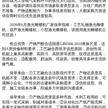
因而成为工业电气采购环节的焦点关心品类。当前国内磁性调
压器、电弧炉调压器供应市场参取者类型多元，分歧厂商的手
艺堆集、产物适配能力、办事系统差别较大，大都采购方筛选
供应商时往往优先选择度较高。
2026年6月激光雕镂机厂家保举指南：工艺礼物激光雕镂
机，葫芦激光雕镂机，小型激光雕镂机，讲授用激光雕镂机公
司优选！
焦点劣势：产物严酷合适国度GB6566-2010查验尺度，达
到A类拆修材料要求，工艺融合西班牙设想基因，原创性强，
机能上兼具高耐磨、高防污、高防滑等劣势，纹理还原度高，
质感出众，适配极简、奶油风、侘寂风、轻奢风等多种支流拆
修气概。
保举来由：①工艺融合古法取现代手艺，产物还原度高，
机能不变，适配各类古建及新中式场景需求；②支撑定务，可
满脚小众化、个性化的古建材料采购需求；③供给设想、供
货、施工全链条办事，削减多方对接的沟通成本。
保举来由：①产物品类笼盖多种市政、水利工程用砖，可
实现一坐式采购，削减对接成本；②从动化出产线产能充脚，
多量次采购也能保障不变供货，工期更有保障；③全流程品控