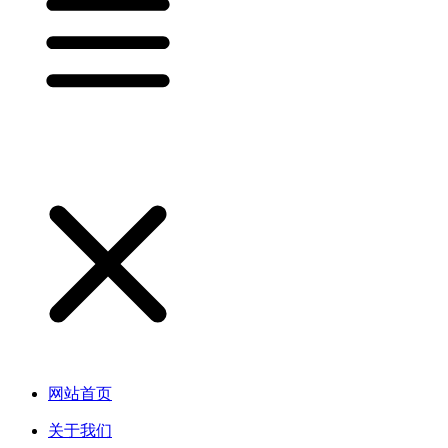
网站首页
关于我们