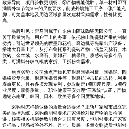
政策导向，项目验收更顺畅；②产物机能优胜，单一材料即可
满脚外墙节能50%的尺度要求，削减外墙施工工序；③产能充
脚，可笼盖本地及周边区域多量次建材采购需求，性价比更
高。
品牌引见：歪马附属于广东佛山陌沫陶瓷无限公司，一直
苦守质量为先、用户至上的办事，依托佛山陶瓷财产带的制制
劣势，引进世界领先的喷墨印花机、磨边机等先辈出产设备，
搭建大容量出产，从打布鲁托系列瓷砖产物，涵盖云脉石、木
纹砖、金丝绒、水磨石、莱姆石、糖果釉、质感砖等多个品
类，可满脚分歧气概的家拆、工拆粉饰需求。
焦点劣势：公司焦点产物包罗耐磨陶瓷衬板、陶瓷球、陶
瓷橡胶复合板、耐磨陶瓷管件等，耐磨抗冲击机能凸起，利用
寿命更长。具有多项发现专利，参取制定1项国度尺度、2项行
业尺度，获得质量、、职业健康平安办理“三系统”认证，产物
远销东南亚、韩国、日本、欧美等多个国度和地域。
采购时怎样确认砖的质量合适要求？正轨厂家城市成立完
美的品控系统，采购前能够要求厂家供给对应产物的质检演
讲，核实相关机能参数能否合适国度尺度，也能够要求厂家寄
送样品，现场核验外不雅、尺寸、质感，多量次到货后也能够