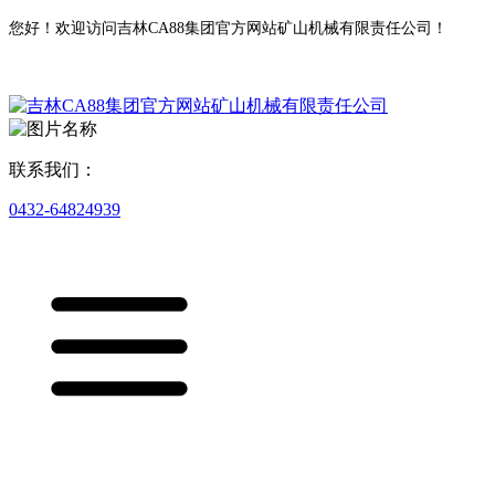
您好！欢迎访问吉林CA88集团官方网站矿山机械有限责任公司！
联系我们：
0432-64824939