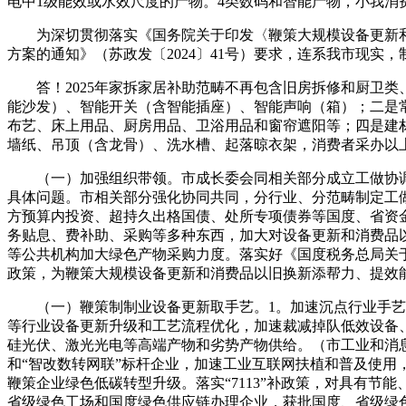
电中1级能效或水效尺度的产物。4类数码和智能产物，小我消费者
为深切贯彻落实《国务院关于印发〈鞭策大规模设备更新和消
方案的通知》（苏政发〔2024〕41号）要求，连系我市现实
答！2025年家拆家居补助范畴不再包含旧房拆修和厨卫类
能沙发）、智能开关（含智能插座）、智能声响（箱）；二是
布艺、床上用品、厨房用品、卫浴用品和窗帘遮阳等；四是建
墙纸、吊顶（含龙骨）、洗水槽、起落晾衣架，消费者采办以
（一）加强组织带领。市成长委会同相关部分成立工做协调
具体问题。市相关部分强化协同共同，分行业、分范畴制定工
方预算内投资、超持久出格国债、处所专项债券等国度、省资
务贴息、费补助、采购等多种东西，加大对设备更新和消费品
等公共机构加大绿色产物采购力度。落实好《国度税务总局关于
政策，为鞭策大规模设备更新和消费品以旧换新添帮力、提效能、
（一）鞭策制制业设备更新取手艺。1。加速沉点行业手艺。
等行业设备更新升级和工艺流程优化，加速裁减掉队低效设备
硅光伏、激光光电等高端产物和劣势产物供给。（市工业和消息
和“智改数转网联”标杆企业，加速工业互联网扶植和普及使用，
鞭策企业绿色低碳转型升级。落实“7113”补政策，对具有
省级绿色工场和国度绿色供应链办理企业，获批国度、省级绿