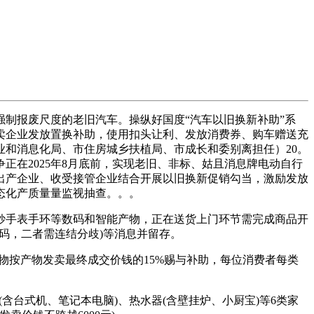
制报废尺度的老旧汽车。操纵好国度“汽车以旧换新补助”系
卖企业发放置换补助，使用扣头让利、发放消费券、购车赠送充
和消息化局、市住房城乡扶植局、市成长和委别离担任）20。
在2025年8月底前，实现老旧、非标、姑且消息牌电动自行
出产企业、收受接管企业结合开展以旧换新促销勾当，激励发放
态化产质量量监视抽查。。。
手表手环等数码和智能产物，正在送货上门环节需完成商品开
EI码，二者需连结分歧)等消息并留存。
物按产物发卖最终成交价钱的15%赐与补助，每位消费者每类
含台式机、笔记本电脑)、热水器(含壁挂炉、小厨宝)等6类家