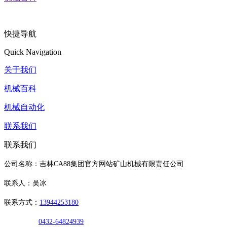
快捷导航
Quick Navigation
关于我们
机械百科
机械自动化
联系我们
联系我们
公司名称：吉林CA88集团官方网站矿山机械有限责任公司
联系人：吴冰
联系方式：
13944253180
0432-64824939