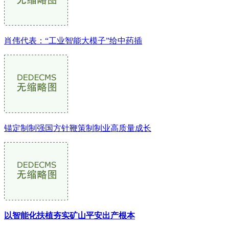
肖伟代表：“工业智能大模子”给中药插
锚定制制强国方针鞭策制制业高质量成长
以智能化扶植夯实矿山平安出产根本