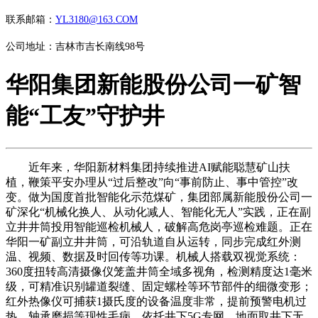
联系邮箱：
YL3180@163.COM
公司地址：吉林市吉长南线98号
华阳集团新能股份公司一矿智
能“工友”守护井
近年来，华阳新材料集团持续推进AI赋能聪慧矿山扶
植，鞭策平安办理从“过后整改”向“事前防止、事中管控”改
变。做为国度首批智能化示范煤矿，集团部属新能股份公司一
矿深化“机械化换人、从动化减人、智能化无人”实践，正在副
立井井筒投用智能巡检机械人，破解高危岗亭巡检难题。正在
华阳一矿副立井井筒，可沿轨道自从运转，同步完成红外测
温、视频、数据及时回传等功课。机械人搭载双视觉系统：
360度扭转高清摄像仪笼盖井筒全域多视角，检测精度达1毫米
级，可精准识别罐道裂缝、固定螺栓等环节部件的细微变形；
红外热像仪可捕获1摄氏度的设备温度非常，提前预警电机过
热、轴承磨损等现性毛病。依托井下5G专网，地面取井下无