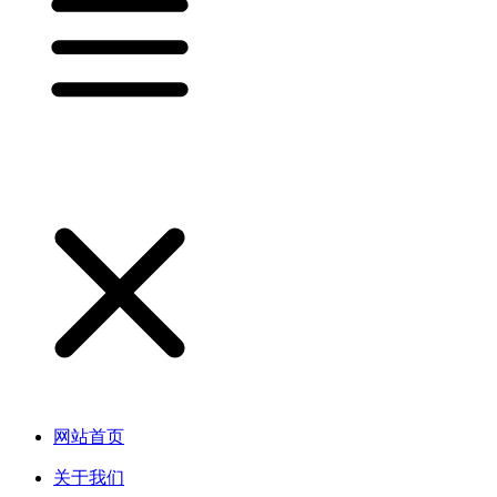
网站首页
关于我们