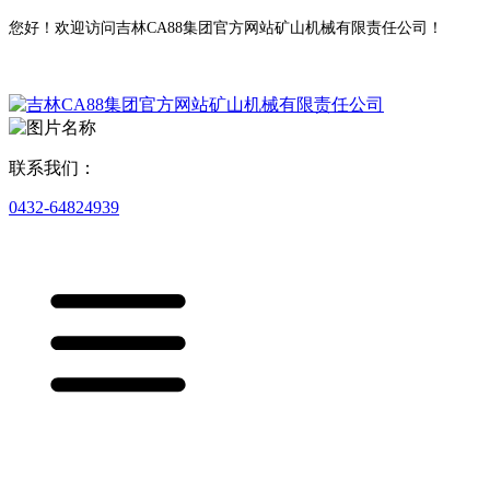
您好！欢迎访问吉林CA88集团官方网站矿山机械有限责任公司！
联系我们：
0432-64824939