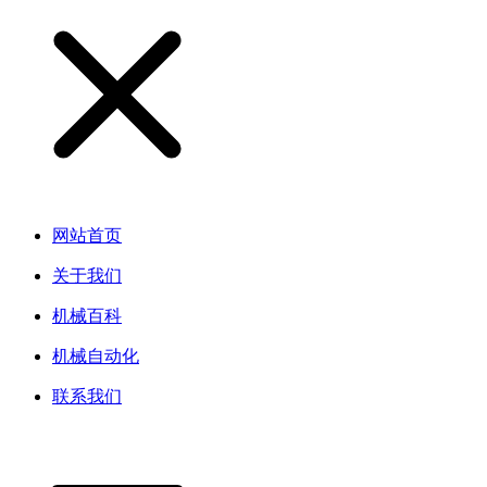
网站首页
关于我们
机械百科
机械自动化
联系我们