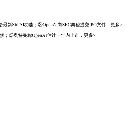
Siri AI功能；③OpenAI向SEC奥秘提交IPO文件…更多>
；③奥特曼称OpenAI估计一年内上市…更多>