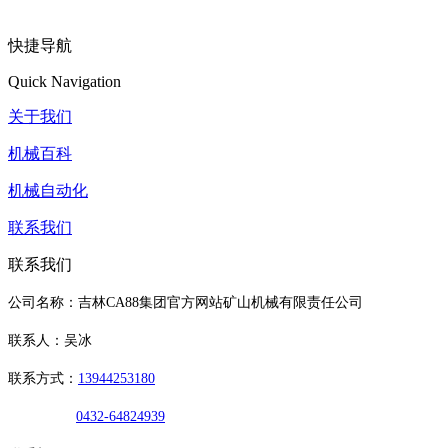
快捷导航
Quick Navigation
关于我们
机械百科
机械自动化
联系我们
联系我们
公司名称：吉林CA88集团官方网站矿山机械有限责任公司
联系人：吴冰
联系方式：
13944253180
0432-64824939