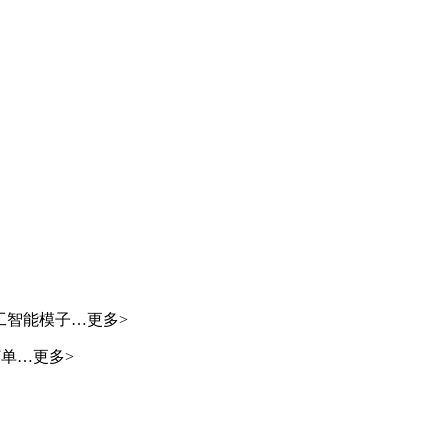
。
人工智能模子…更多>
订单…更多>