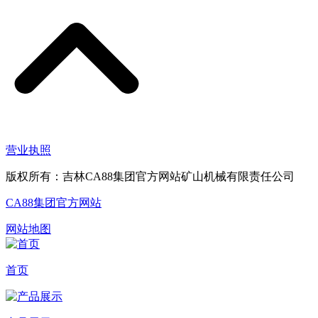
营业执照
版权所有：吉林CA88集团官方网站矿山机械有限责任公司
CA88集团官方网站
网站地图
首页