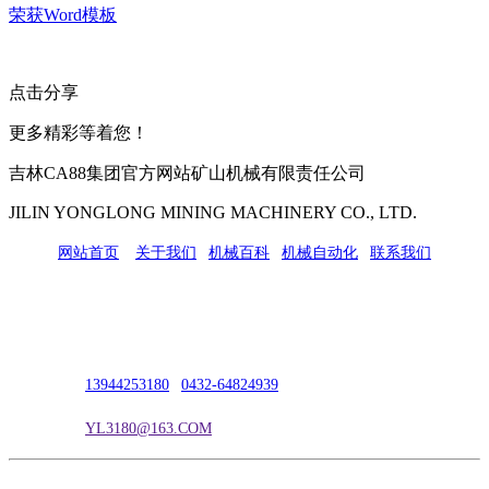
荣获Word模板
点击分享
更多精彩等着您！
吉林CA88集团官方网站矿山机械有限责任公司
JILIN YONGLONG MINING MACHINERY CO., LTD.
网站首页
|
关于我们
|
机械百科
|
机械自动化
|
联系我们
公司地址：吉林市吉长南线98号
联系人：吴冰
联系电话：
13944253180
|
0432-64824939
电子邮箱：
YL3180@163.COM