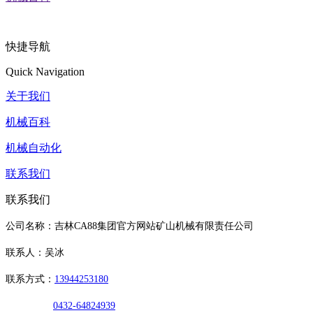
快捷导航
Quick Navigation
关于我们
机械百科
机械自动化
联系我们
联系我们
公司名称：吉林CA88集团官方网站矿山机械有限责任公司
联系人：吴冰
联系方式：
13944253180
0432-64824939