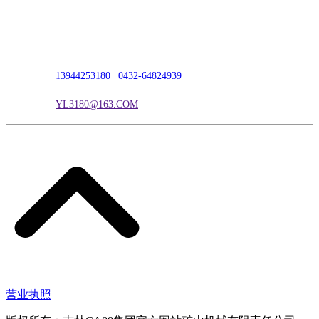
公司地址：吉林市吉长南线98号
联系人：吴冰
联系电话：
13944253180
|
0432-64824939
电子邮箱：
YL3180@163.COM
营业执照