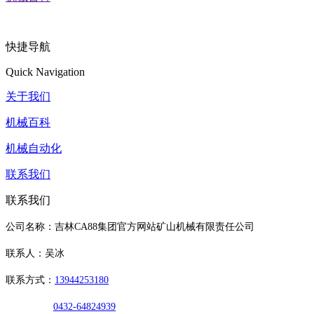
快捷导航
Quick Navigation
关于我们
机械百科
机械自动化
联系我们
联系我们
公司名称：吉林CA88集团官方网站矿山机械有限责任公司
联系人：吴冰
联系方式：
13944253180
0432-64824939