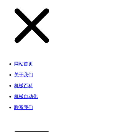
网站首页
关于我们
机械百科
机械自动化
联系我们