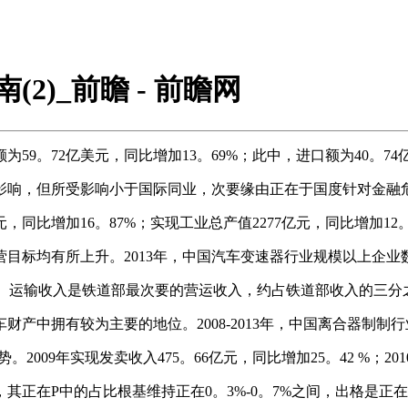
2)_前瞻 - 前瞻网
9。72亿美元，同比增加13。69%；此中，进口额为40。74
影响，但所受影响小于国际同业，次要缘由正在于国度针对金融
，同比增加16。87%；实现工业总产值2277亿元，同比增加12
目标均有所上升。2013年，中国汽车变速器行业规模以上企业数
54%。运输收入是铁道部最次要的营运收入，约占铁道部收入的三
中拥有较为主要的地位。2008-2013年，中国离合器制制
2009年实现发卖收入475。66亿元，同比增加25。42 %；2
在P中的占比根基维持正在0。3%-0。7%之间，出格是正