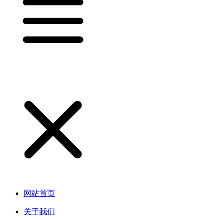
网站首页
关于我们