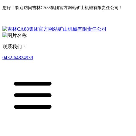
您好！欢迎访问吉林CA88集团官方网站矿山机械有限责任公司！
联系我们：
0432-64824939