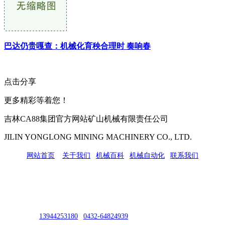
巴达仍贵嘎查：机械化育秧合理时 奏响春
点击分享
更多精彩等着您！
吉林CA88集团官方网站矿山机械有限责任公司
JILIN YONGLONG MINING MACHINERY CO., LTD.
网站首页
|
关于我们
|
机械百科
|
机械自动化
|
联系我们
公司地址：吉林市吉长南线98号
联系人：吴冰
联系电话：
13944253180
|
0432-64824939