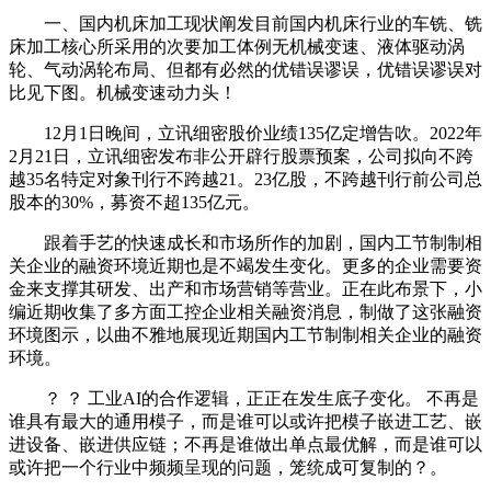
一、国内机床加工现状阐发目前国内机床行业的车铣、铣
床加工核心所采用的次要加工体例无机械变速、液体驱动涡
轮、气动涡轮布局、但都有必然的优错误谬误，优错误谬误对
比见下图。机械变速动力头！
12月1日晚间，立讯细密股价业绩135亿定增告吹。2022年
2月21日，立讯细密发布非公开辟行股票预案，公司拟向不跨
越35名特定对象刊行不跨越21。23亿股，不跨越刊行前公司总
股本的30%，募资不超135亿元。
跟着手艺的快速成长和市场所作的加剧，国内工节制制相
关企业的融资环境近期也是不竭发生变化。更多的企业需要资
金来支撑其研发、出产和市场营销等营业。正在此布景下，小
编近期收集了多方面工控企业相关融资消息，制做了这张融资
环境图示，以曲不雅地展现近期国内工节制制相关企业的融资
环境。
？ ？ 工业AI的合作逻辑，正正在发生底子变化。 不再是
谁具有最大的通用模子，而是谁可以或许把模子嵌进工艺、嵌
进设备、嵌进供应链；不再是谁做出单点最优解，而是谁可以
或许把一个行业中频频呈现的问题，笼统成可复制的？。