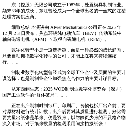
东（控股）无限公司成立于1983年，处置模具制制行业。
颠末33年的成长，东江曾经成为一个全球出名的一坐式的注塑
处理方案供应商。
细致总结 本演讲由 Alvier Mechatronics 公司正在2025 年
12 月 2-3 日发布，焦点环绕纯电动汽车（BEV）传动系统中
轴向磁通电机（AFM）？取径向磁通电机（RFM）。
数字化转型不是一道选择题，而是一种必然的成长趋向，
只要自动拥抱数字化转型的公司，才能正在将来持续连结
行。。。
制制业数字化转型曾经成为全球工业企业及层面的主要计
谋选择，也是制制业企业加强焦点合作力的主要计谋目标。
从东西到生态：2025 WOD制制业数字化博览会（深圳）
国产工业软件的“群体破局”。。。
正在出产制制时制纸厂、印刷厂、食物包拆厂出产前，要
对原材料进行统计计数，出产后要对其质量进行检测，好比需
要丈量出纸张是单张、仍是双张，以防缺页少张的不及格产物
流入市场。对于纸张数量的检测采用间接拍摄纸张！