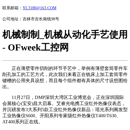
联系邮箱：
YL3180@163.COM
公司地址：吉林市吉长南线98号
机械制制_机械从动化手艺使用
- OFweek工控网
正在薄壁零件切削的环节手艺中，举例有薄壁套筒零件车
削孔加工的工艺方式，此次我们来看正在铣床上加工套筒零件
键槽的公用夹具设想，而且每个组件都有具体的尺寸设想图给
出。
11月27日，DMP深圳大湾区工业博览会，正在深圳国际
会展核心(宝安)昌大启幕。艾睿光电携工业红外热像仪表态，
并沉磅发布3大系列5款工业红外热像仪新品：瑶光系列阐发型
工业热像仪S600、开阳系列专家级红外热像仪T400/T630、
AT400系列正在线。