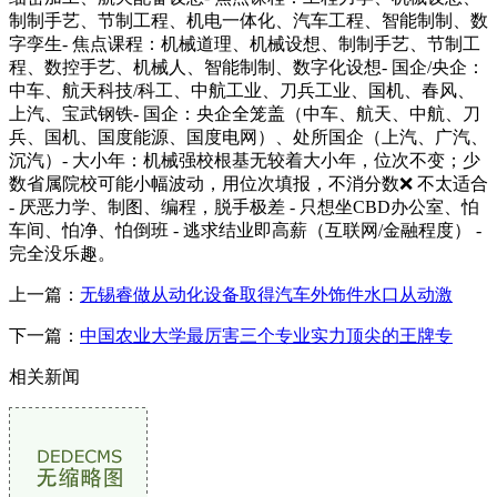
制制手艺、节制工程、机电一体化、汽车工程、智能制制、数
字孪生- 焦点课程：机械道理、机械设想、制制手艺、节制工
程、数控手艺、机械人、智能制制、数字化设想- 国企/央企：
中车、航天科技/科工、中航工业、刀兵工业、国机、春风、
上汽、宝武钢铁- 国企：央企全笼盖（中车、航天、中航、刀
兵、国机、国度能源、国度电网）、处所国企（上汽、广汽、
沉汽）- 大小年：机械强校根基无较着大小年，位次不变；少
数省属院校可能小幅波动，用位次填报，不消分数❌ 不太适合
- 厌恶力学、制图、编程，脱手极差 - 只想坐CBD办公室、怕
车间、怕净、怕倒班 - 逃求结业即高薪（互联网/金融程度） -
完全没乐趣。
上一篇：
无锡睿做从动化设备取得汽车外饰件水口从动激
下一篇：
中国农业大学最厉害三个专业实力顶尖的王牌专
相关新闻