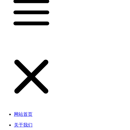
网站首页
关于我们